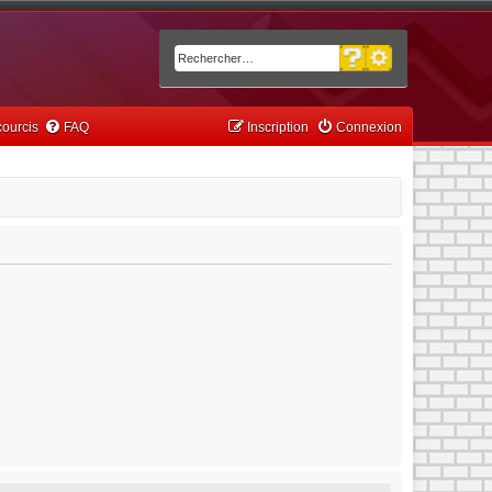
Recherche avancée
Rechercher
ourcis
FAQ
Inscription
Connexion