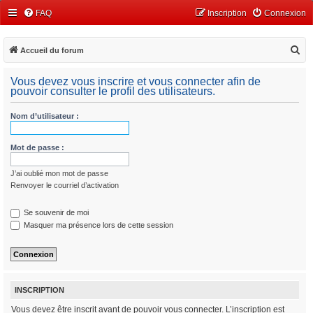
FAQ
Inscription
Connexion
R
Accueil du forum
e
Vous devez vous inscrire et vous connecter afin de
c
pouvoir consulter le profil des utilisateurs.
h
Nom d’utilisateur :
e
r
Mot de passe :
c
h
J’ai oublié mon mot de passe
e
Renvoyer le courriel d’activation
r
Se souvenir de moi
Masquer ma présence lors de cette session
INSCRIPTION
Vous devez être inscrit avant de pouvoir vous connecter. L’inscription est