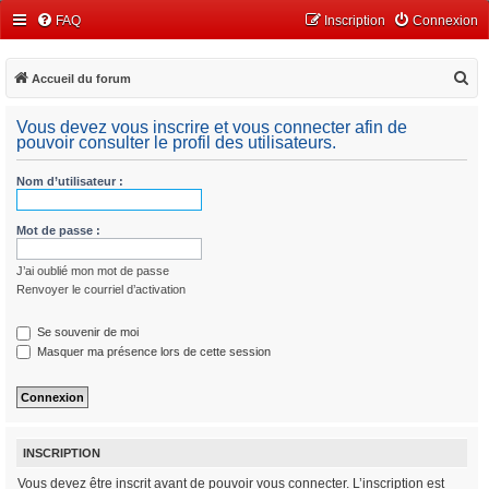
FAQ
Inscription
Connexion
R
Accueil du forum
e
Vous devez vous inscrire et vous connecter afin de
c
pouvoir consulter le profil des utilisateurs.
h
Nom d’utilisateur :
e
r
Mot de passe :
c
h
J’ai oublié mon mot de passe
e
Renvoyer le courriel d’activation
r
Se souvenir de moi
Masquer ma présence lors de cette session
INSCRIPTION
Vous devez être inscrit avant de pouvoir vous connecter. L’inscription est