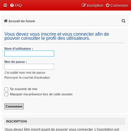
FAQ
Inscription
Connexion
R
Accueil du forum
e
Vous devez vous inscrire et vous connecter afin de
c
pouvoir consulter le profil des utilisateurs.
h
Nom d’utilisateur :
e
r
Mot de passe :
c
h
J’ai oublié mon mot de passe
e
Renvoyer le courriel d’activation
r
Se souvenir de moi
Masquer ma présence lors de cette session
INSCRIPTION
Vous devez être inscrit avant de pouvoir vous connecter. L’inscription est