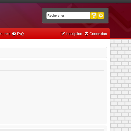
Recherche avancée
Rechercher
ourcis
FAQ
Inscription
Connexion