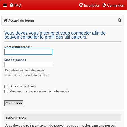
FAQ
Inscription
Connexion
R
Accueil du forum
e
Vous devez vous inscrire et vous connecter afin de
c
pouvoir consulter le profil des utilisateurs.
h
Nom d’utilisateur :
e
r
Mot de passe :
c
h
J’ai oublié mon mot de passe
e
Renvoyer le courriel d’activation
r
Se souvenir de moi
Masquer ma présence lors de cette session
INSCRIPTION
Vous devez être inscrit avant de pouvoir vous connecter. L’inscription est