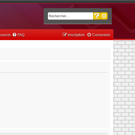
Recherche avancée
Rechercher
ourcis
FAQ
Inscription
Connexion