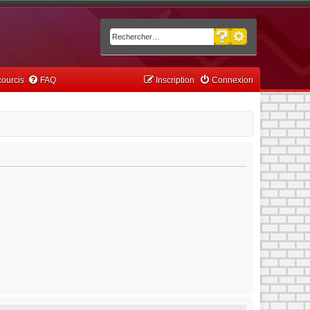
Recherche avancée
Rechercher
ourcis
FAQ
Inscription
Connexion