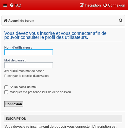
FAQ
Inscription
Connexion
R
Accueil du forum
e
Vous devez vous inscrire et vous connecter afin de
c
pouvoir consulter le profil des utilisateurs.
h
Nom d’utilisateur :
e
r
Mot de passe :
c
h
J’ai oublié mon mot de passe
e
Renvoyer le courriel d’activation
r
Se souvenir de moi
Masquer ma présence lors de cette session
INSCRIPTION
Vous devez être inscrit avant de pouvoir vous connecter. L’inscription est