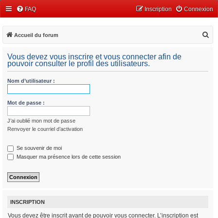
FAQ
Inscription
Connexion
R
Accueil du forum
e
Vous devez vous inscrire et vous connecter afin de
c
pouvoir consulter le profil des utilisateurs.
h
Nom d’utilisateur :
e
r
Mot de passe :
c
h
J’ai oublié mon mot de passe
e
Renvoyer le courriel d’activation
r
Se souvenir de moi
Masquer ma présence lors de cette session
INSCRIPTION
Vous devez être inscrit avant de pouvoir vous connecter. L’inscription est