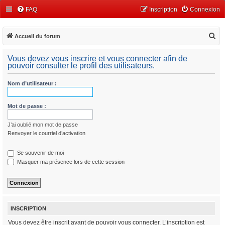
FAQ
Inscription
Connexion
R
Accueil du forum
e
Vous devez vous inscrire et vous connecter afin de
c
pouvoir consulter le profil des utilisateurs.
h
Nom d’utilisateur :
e
r
Mot de passe :
c
h
J’ai oublié mon mot de passe
e
Renvoyer le courriel d’activation
r
Se souvenir de moi
Masquer ma présence lors de cette session
INSCRIPTION
Vous devez être inscrit avant de pouvoir vous connecter. L’inscription est