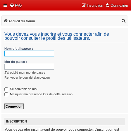
FAQ
Inscription
Connexion
R
Accueil du forum
e
Vous devez vous inscrire et vous connecter afin de
c
pouvoir consulter le profil des utilisateurs.
h
Nom d’utilisateur :
e
r
Mot de passe :
c
h
J’ai oublié mon mot de passe
e
Renvoyer le courriel d’activation
r
Se souvenir de moi
Masquer ma présence lors de cette session
INSCRIPTION
Vous devez être inscrit avant de pouvoir vous connecter. L’inscription est