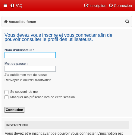
FAQ
Inscription
Connexion
R
Accueil du forum
e
Vous devez vous inscrire et vous connecter afin de
c
pouvoir consulter le profil des utilisateurs.
h
Nom d’utilisateur :
e
r
Mot de passe :
c
h
J’ai oublié mon mot de passe
e
Renvoyer le courriel d’activation
r
Se souvenir de moi
Masquer ma présence lors de cette session
INSCRIPTION
Vous devez être inscrit avant de pouvoir vous connecter. L’inscription est