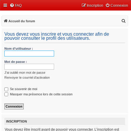
FAQ
Inscription
Connexion
R
Accueil du forum
e
Vous devez vous inscrire et vous connecter afin de
c
pouvoir consulter le profil des utilisateurs.
h
Nom d’utilisateur :
e
r
Mot de passe :
c
h
J’ai oublié mon mot de passe
e
Renvoyer le courriel d’activation
r
Se souvenir de moi
Masquer ma présence lors de cette session
INSCRIPTION
Vous devez être inscrit avant de pouvoir vous connecter. L’inscription est