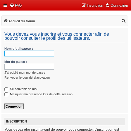
FAQ
Inscription
Connexion
R
Accueil du forum
e
Vous devez vous inscrire et vous connecter afin de
c
pouvoir consulter le profil des utilisateurs.
h
Nom d’utilisateur :
e
r
Mot de passe :
c
h
J’ai oublié mon mot de passe
e
Renvoyer le courriel d’activation
r
Se souvenir de moi
Masquer ma présence lors de cette session
INSCRIPTION
Vous devez être inscrit avant de pouvoir vous connecter. L’inscription est