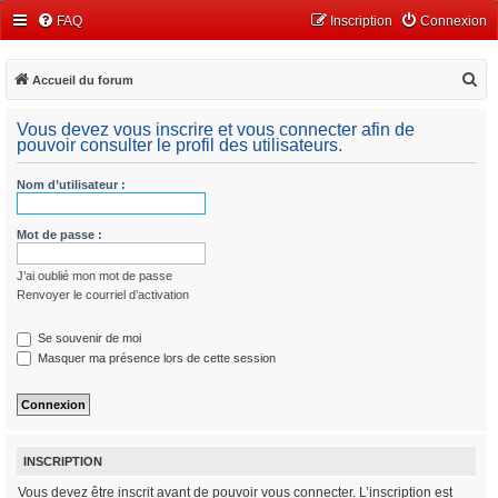
FAQ
Inscription
Connexion
R
Accueil du forum
e
Vous devez vous inscrire et vous connecter afin de
c
pouvoir consulter le profil des utilisateurs.
h
Nom d’utilisateur :
e
r
Mot de passe :
c
h
J’ai oublié mon mot de passe
e
Renvoyer le courriel d’activation
r
Se souvenir de moi
Masquer ma présence lors de cette session
INSCRIPTION
Vous devez être inscrit avant de pouvoir vous connecter. L’inscription est