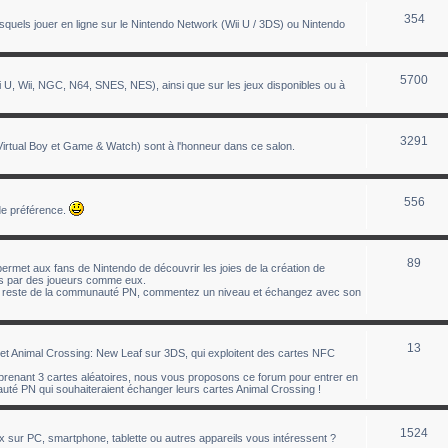
354
uels jouer en ligne sur le Nintendo Network (Wii U / 3DS) ou Nintendo
5700
 U, Wii, NGC, N64, SNES, NES), ainsi que sur les jeux disponibles ou à
3291
tual Boy et Game & Watch) sont à l'honneur dans ce salon.
556
de préférence.
89
ermet aux fans de Nintendo de découvrir les joies de la création de
éés par des joueurs comme eux.
le reste de la communauté PN, commentez un niveau et échangez avec son
13
t Animal Crossing: New Leaf sur 3DS, qui exploitent des cartes NFC
enant 3 cartes aléatoires, nous vous proposons ce forum pour entrer en
té PN qui souhaiteraient échanger leurs cartes Animal Crossing !
1524
ux sur PC, smartphone, tablette ou autres appareils vous intéressent ?