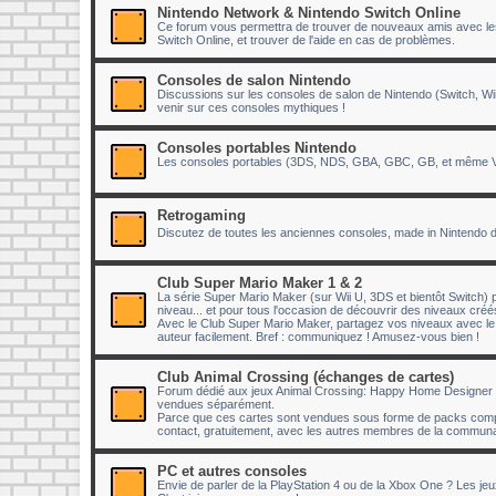
Nintendo Network & Nintendo Switch Online
Ce forum vous permettra de trouver de nouveaux amis avec lesq
Switch Online, et trouver de l'aide en cas de problèmes.
Consoles de salon Nintendo
Discussions sur les consoles de salon de Nintendo (Switch, Wii
venir sur ces consoles mythiques !
Consoles portables Nintendo
Les consoles portables (3DS, NDS, GBA, GBC, GB, et même Vir
Retrogaming
Discutez de toutes les anciennes consoles, made in Nintendo 
Club Super Mario Maker 1 & 2
La série Super Mario Maker (sur Wii U, 3DS et bientôt Switch) p
niveau... et pour tous l'occasion de découvrir des niveaux cr
Avec le Club Super Mario Maker, partagez vos niveaux avec 
auteur facilement. Bref : communiquez ! Amusez-vous bien !
Club Animal Crossing (échanges de cartes)
Forum dédié aux jeux Animal Crossing: Happy Home Designer e
vendues séparément.
Parce que ces cartes sont vendues sous forme de packs compr
contact, gratuitement, avec les autres membres de la communau
PC et autres consoles
Envie de parler de la PlayStation 4 ou de la Xbox One ? Les je