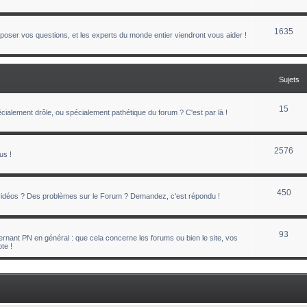
1635
oser vos questions, et les experts du monde entier viendront vous aider !
Sujets
15
ialement drôle, ou spécialement pathétique du forum ? C'est par là !
2576
us !
450
 vidéos ? Des problèmes sur le Forum ? Demandez, c'est répondu !
93
nant PN en général : que cela concerne les forums ou bien le site, vos
te !