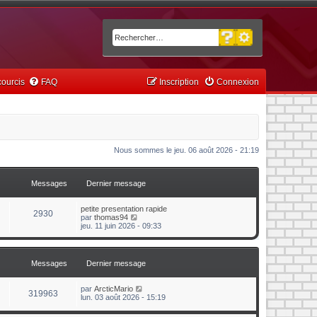
Recherche avancée
Rechercher
ourcis
FAQ
Inscription
Connexion
Nous sommes le jeu. 06 août 2026 - 21:19
Messages
Dernier message
petite presentation rapide
2930
C
par
thomas94
o
jeu. 11 juin 2026 - 09:33
n
s
u
l
Messages
Dernier message
t
e
r
C
par
ArcticMario
319963
l
o
lun. 03 août 2026 - 15:19
e
n
d
s