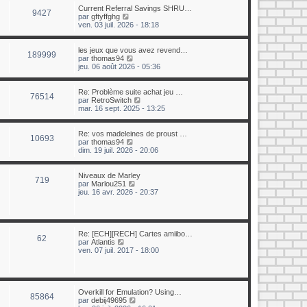
e
u
Current Referral Savings SHRU…
r
9427
l
C
par
gftyffghg
n
t
o
ven. 03 juil. 2026 - 18:18
i
e
n
e
r
s
r
l
u
les jeux que vous avez revend…
m
189999
e
l
C
par
thomas94
e
d
t
o
jeu. 06 août 2026 - 05:36
s
e
e
n
s
r
r
s
a
n
l
u
Re: Problème suite achat jeu …
g
i
76514
e
l
C
par
RetroSwitch
e
e
d
t
o
mar. 16 sept. 2025 - 13:25
r
e
e
n
m
r
r
s
e
n
l
u
Re: vos madeleines de proust …
s
10693
i
e
l
C
par
thomas94
s
e
d
t
o
dim. 19 juil. 2026 - 20:06
a
r
e
e
n
g
m
r
r
s
e
e
n
l
u
Niveaux de Marley
719
s
i
e
l
C
par
Marlou251
s
e
d
t
o
jeu. 16 avr. 2026 - 20:37
a
r
e
e
n
g
m
r
r
s
e
e
n
l
u
s
i
e
l
s
e
d
t
Re: [ECH][RECH] Cartes amiibo…
62
a
r
e
e
C
par
Atlantis
g
m
r
r
o
ven. 07 juil. 2017 - 18:00
e
e
n
l
n
s
i
e
s
s
e
d
u
a
r
e
l
g
m
r
t
Overkill for Emulation? Using…
85864
e
e
n
e
C
par
debij49695
s
i
r