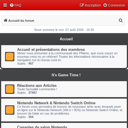
FAQ
Inscription
Connexion
R
Accueil du forum
e
Nous sommes le ven. 07 août 2026 - 10:30
c
Accueil
h
e
Accueil et présentations des membres
Venez vous présenter à la communauté des PNiens, que vous soyez un
r
nouveau venu ou un vétéran! Toutes les informations nécessaires à la
navigation sur le réseau sont ici.
c
Sujets :
457
h
It's Game Time !
e
r
Réactions aux Articles
Toute l'actualité commentée !
Sujets :
37467
Nintendo Network & Nintendo Switch Online
Ce forum vous permettra de trouver de nouveaux amis avec lesquels jouer
en ligne sur le Nintendo Network (Wii U / 3DS) ou Nintendo Switch Online, et
trouver de l'aide en cas de problèmes.
Sujets :
354
Consoles de salon Nintendo