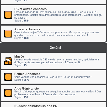
Sujets :
13
PC et autres consoles
Envie de parler de la PlayStation 4 ou de la Xbox One ? Les jeux sur PC,
smartphone, tablette ou autres appareils vous intéressent ? C'est ici que ça
se passe !
Sujets :
1524
Aide aux Joueurs
Coincé dans un jeu ? Ce forum est pour vous ! Vous pourrez y poser vos
questions, et les experts du monde entier viendront vous aider !
Sujets :
1635
Général
Musée
Un moment de nostalgie ? Envie de revivre un moment fort, spécialement
drôle, ou spécialement pathétique du forum ? C'est par là !
Sujets :
15
Petites Annonces
Vous vendez vos consoles ou vos jeux ? Ce forum est pour vous !
Sujets :
2576
Aide Généraliste
Besoin d'aide pour quoique ce soit qui ne touche pas aux jeux vidéos ? Des
problèmes sur le Forum ? Demandez, c'est répondu !
Sujets :
450
Suggestions/Discussions PN