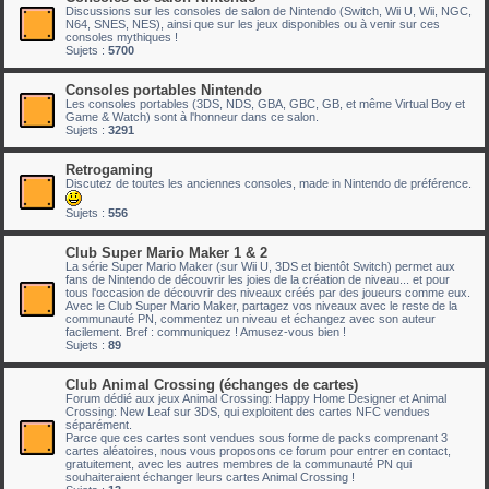
Discussions sur les consoles de salon de Nintendo (Switch, Wii U, Wii, NGC,
N64, SNES, NES), ainsi que sur les jeux disponibles ou à venir sur ces
consoles mythiques !
Sujets :
5700
Consoles portables Nintendo
Les consoles portables (3DS, NDS, GBA, GBC, GB, et même Virtual Boy et
Game & Watch) sont à l'honneur dans ce salon.
Sujets :
3291
Retrogaming
Discutez de toutes les anciennes consoles, made in Nintendo de préférence.
Sujets :
556
Club Super Mario Maker 1 & 2
La série Super Mario Maker (sur Wii U, 3DS et bientôt Switch) permet aux
fans de Nintendo de découvrir les joies de la création de niveau... et pour
tous l'occasion de découvrir des niveaux créés par des joueurs comme eux.
Avec le Club Super Mario Maker, partagez vos niveaux avec le reste de la
communauté PN, commentez un niveau et échangez avec son auteur
facilement. Bref : communiquez ! Amusez-vous bien !
Sujets :
89
Club Animal Crossing (échanges de cartes)
Forum dédié aux jeux Animal Crossing: Happy Home Designer et Animal
Crossing: New Leaf sur 3DS, qui exploitent des cartes NFC vendues
séparément.
Parce que ces cartes sont vendues sous forme de packs comprenant 3
cartes aléatoires, nous vous proposons ce forum pour entrer en contact,
gratuitement, avec les autres membres de la communauté PN qui
souhaiteraient échanger leurs cartes Animal Crossing !