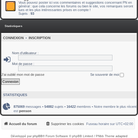
Vous pouvez poster ici vos commentaires et suggestions concernant PN en
général : que cela concerne les forums ou bien le site, vos remarques seront
lues et les plus intéressantes prises en compte !
Sujets :
93
Statistiques
CONNEXION
•
INSCRIPTION
Nom d’utilisateur :
Mot de passe :
J’ai oublié mon mot de passe
Se souvenir de moi
STATISTIQUES
875069
messages •
54882
sujets •
16422
membres • Notre membre le plus récent
est
penson
Accueil du forum
Supprimer les cookies
Fuseau horaire sur
UTC+02:00
Développé par
phpBB
® Forum Software © phpBB Limited / PNbb Theme
adapted