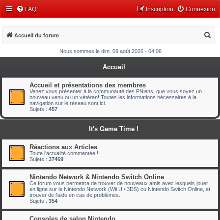
FAQ
Inscription
Connexion
R
Accueil du forum
e
Nous sommes le dim. 09 août 2026 - 04:06
c
Accueil
h
e
Accueil et présentations des membres
Venez vous présenter à la communauté des PNiens, que vous soyez un
r
nouveau venu ou un vétéran! Toutes les informations nécessaires à la
navigation sur le réseau sont ici.
c
Sujets :
457
h
It's Game Time !
e
r
Réactions aux Articles
Toute l'actualité commentée !
Sujets :
37469
Nintendo Network & Nintendo Switch Online
Ce forum vous permettra de trouver de nouveaux amis avec lesquels jouer
en ligne sur le Nintendo Network (Wii U / 3DS) ou Nintendo Switch Online, et
trouver de l'aide en cas de problèmes.
Sujets :
354
Consoles de salon Nintendo