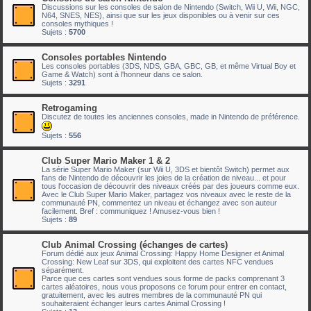
Discussions sur les consoles de salon de Nintendo (Switch, Wii U, Wii, NGC,
N64, SNES, NES), ainsi que sur les jeux disponibles ou à venir sur ces
consoles mythiques !
Sujets :
5700
Consoles portables Nintendo
Les consoles portables (3DS, NDS, GBA, GBC, GB, et même Virtual Boy et
Game & Watch) sont à l'honneur dans ce salon.
Sujets :
3291
Retrogaming
Discutez de toutes les anciennes consoles, made in Nintendo de préférence.
Sujets :
556
Club Super Mario Maker 1 & 2
La série Super Mario Maker (sur Wii U, 3DS et bientôt Switch) permet aux
fans de Nintendo de découvrir les joies de la création de niveau... et pour
tous l'occasion de découvrir des niveaux créés par des joueurs comme eux.
Avec le Club Super Mario Maker, partagez vos niveaux avec le reste de la
communauté PN, commentez un niveau et échangez avec son auteur
facilement. Bref : communiquez ! Amusez-vous bien !
Sujets :
89
Club Animal Crossing (échanges de cartes)
Forum dédié aux jeux Animal Crossing: Happy Home Designer et Animal
Crossing: New Leaf sur 3DS, qui exploitent des cartes NFC vendues
séparément.
Parce que ces cartes sont vendues sous forme de packs comprenant 3
cartes aléatoires, nous vous proposons ce forum pour entrer en contact,
gratuitement, avec les autres membres de la communauté PN qui
souhaiteraient échanger leurs cartes Animal Crossing !