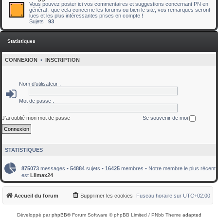
Vous pouvez poster ici vos commentaires et suggestions concernant PN en
général : que cela concerne les forums ou bien le site, vos remarques seront
lues et les plus intéressantes prises en compte !
Sujets :
93
Statistiques
CONNEXION
•
INSCRIPTION
Nom d’utilisateur :
Mot de passe :
J’ai oublié mon mot de passe
Se souvenir de moi
STATISTIQUES
875073
messages •
54884
sujets •
16425
membres • Notre membre le plus récent
est
Lilmax24
Accueil du forum
Supprimer les cookies
Fuseau horaire sur
UTC+02:00
Développé par
phpBB
® Forum Software © phpBB Limited / PNbb Theme
adapted