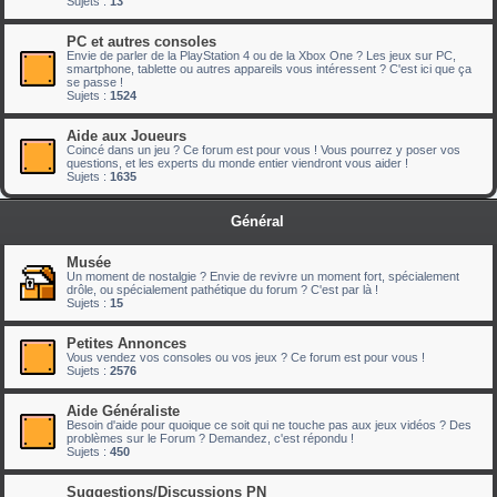
Sujets :
13
PC et autres consoles
Envie de parler de la PlayStation 4 ou de la Xbox One ? Les jeux sur PC,
smartphone, tablette ou autres appareils vous intéressent ? C'est ici que ça
se passe !
Sujets :
1524
Aide aux Joueurs
Coincé dans un jeu ? Ce forum est pour vous ! Vous pourrez y poser vos
questions, et les experts du monde entier viendront vous aider !
Sujets :
1635
Général
Musée
Un moment de nostalgie ? Envie de revivre un moment fort, spécialement
drôle, ou spécialement pathétique du forum ? C'est par là !
Sujets :
15
Petites Annonces
Vous vendez vos consoles ou vos jeux ? Ce forum est pour vous !
Sujets :
2576
Aide Généraliste
Besoin d'aide pour quoique ce soit qui ne touche pas aux jeux vidéos ? Des
problèmes sur le Forum ? Demandez, c'est répondu !
Sujets :
450
Suggestions/Discussions PN