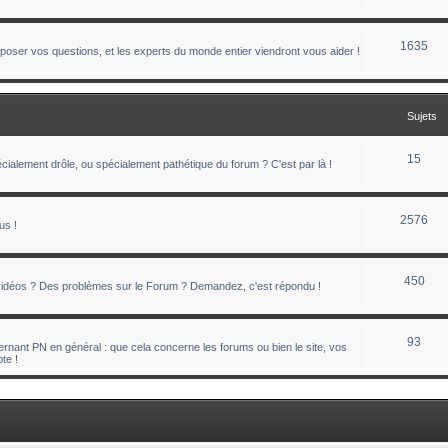
1635
oser vos questions, et les experts du monde entier viendront vous aider !
Sujets
15
ialement drôle, ou spécialement pathétique du forum ? C'est par là !
2576
us !
450
 vidéos ? Des problèmes sur le Forum ? Demandez, c'est répondu !
93
nant PN en général : que cela concerne les forums ou bien le site, vos
te !