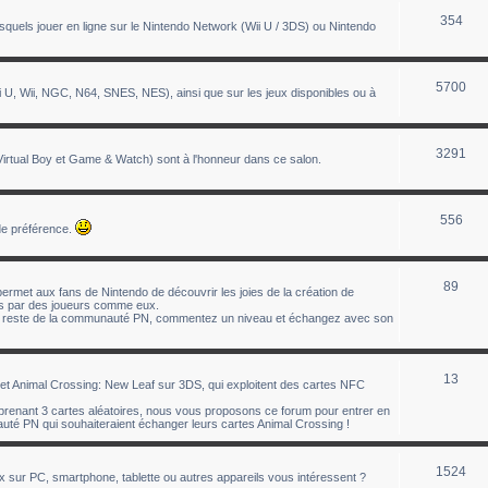
354
uels jouer en ligne sur le Nintendo Network (Wii U / 3DS) ou Nintendo
5700
 U, Wii, NGC, N64, SNES, NES), ainsi que sur les jeux disponibles ou à
3291
tual Boy et Game & Watch) sont à l'honneur dans ce salon.
556
de préférence.
89
ermet aux fans de Nintendo de découvrir les joies de la création de
éés par des joueurs comme eux.
le reste de la communauté PN, commentez un niveau et échangez avec son
13
t Animal Crossing: New Leaf sur 3DS, qui exploitent des cartes NFC
enant 3 cartes aléatoires, nous vous proposons ce forum pour entrer en
té PN qui souhaiteraient échanger leurs cartes Animal Crossing !
1524
ux sur PC, smartphone, tablette ou autres appareils vous intéressent ?