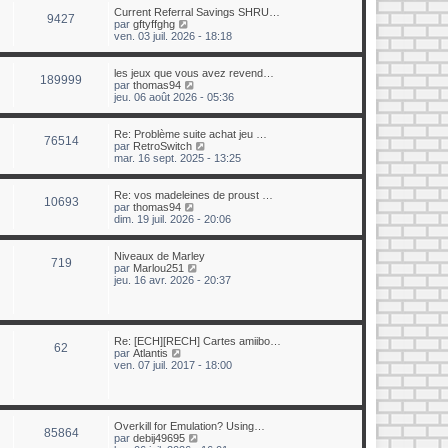
e
u
Current Referral Savings SHRU…
r
9427
l
C
par
gftyffghg
n
t
o
ven. 03 juil. 2026 - 18:18
i
e
n
e
r
s
r
l
u
les jeux que vous avez revend…
m
189999
e
l
C
par
thomas94
e
d
t
o
jeu. 06 août 2026 - 05:36
s
e
e
n
s
r
r
s
a
n
l
u
Re: Problème suite achat jeu …
g
i
76514
e
l
C
par
RetroSwitch
e
e
d
t
o
mar. 16 sept. 2025 - 13:25
r
e
e
n
m
r
r
s
e
n
l
u
Re: vos madeleines de proust …
s
10693
i
e
l
C
par
thomas94
s
e
d
t
o
dim. 19 juil. 2026 - 20:06
a
r
e
e
n
g
m
r
r
s
e
e
n
l
u
Niveaux de Marley
719
s
i
e
l
C
par
Marlou251
s
e
d
t
o
jeu. 16 avr. 2026 - 20:37
a
r
e
e
n
g
m
r
r
s
e
e
n
l
u
s
i
e
l
s
e
d
t
Re: [ECH][RECH] Cartes amiibo…
62
a
r
e
e
C
par
Atlantis
g
m
r
r
o
ven. 07 juil. 2017 - 18:00
e
e
n
l
n
s
i
e
s
s
e
d
u
a
r
e
l
g
m
r
t
Overkill for Emulation? Using…
85864
e
e
n
e
C
par
debij49695
s
i
r