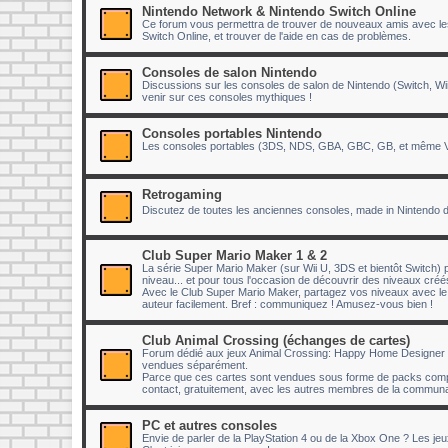
Nintendo Network & Nintendo Switch Online
Ce forum vous permettra de trouver de nouveaux amis avec lesq
Switch Online, et trouver de l'aide en cas de problèmes.
Consoles de salon Nintendo
Discussions sur les consoles de salon de Nintendo (Switch, Wii
venir sur ces consoles mythiques !
Consoles portables Nintendo
Les consoles portables (3DS, NDS, GBA, GBC, GB, et même Vir
Retrogaming
Discutez de toutes les anciennes consoles, made in Nintendo 
Club Super Mario Maker 1 & 2
La série Super Mario Maker (sur Wii U, 3DS et bientôt Switch) p
niveau... et pour tous l'occasion de découvrir des niveaux cr
Avec le Club Super Mario Maker, partagez vos niveaux avec 
auteur facilement. Bref : communiquez ! Amusez-vous bien !
Club Animal Crossing (échanges de cartes)
Forum dédié aux jeux Animal Crossing: Happy Home Designer e
vendues séparément.
Parce que ces cartes sont vendues sous forme de packs compr
contact, gratuitement, avec les autres membres de la communau
PC et autres consoles
Envie de parler de la PlayStation 4 ou de la Xbox One ? Les je