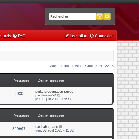
Recherche avancée
Rechercher
ourcis
FAQ
Inscription
Connexion
Nous sommes le ven. 07 août 2026 - 22:23
Messages
Dernier message
petite presentation rapide
2930
C
par
thomas94
o
jeu. 11 juin 2026 - 09:33
n
s
u
l
Messages
Dernier message
t
e
r
C
par
bahascaux
319967
l
o
ven. 07 août 2026 - 11:32
e
n
d
s