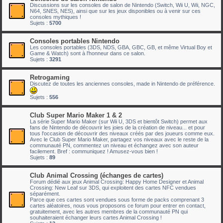
Discussions sur les consoles de salon de Nintendo (Switch, Wii U, Wii, NGC,
N64, SNES, NES), ainsi que sur les jeux disponibles ou à venir sur ces
consoles mythiques !
Sujets :
5700
Consoles portables Nintendo
Les consoles portables (3DS, NDS, GBA, GBC, GB, et même Virtual Boy et
Game & Watch) sont à l'honneur dans ce salon.
Sujets :
3291
Retrogaming
Discutez de toutes les anciennes consoles, made in Nintendo de préférence.
Sujets :
556
Club Super Mario Maker 1 & 2
La série Super Mario Maker (sur Wii U, 3DS et bientôt Switch) permet aux
fans de Nintendo de découvrir les joies de la création de niveau... et pour
tous l'occasion de découvrir des niveaux créés par des joueurs comme eux.
Avec le Club Super Mario Maker, partagez vos niveaux avec le reste de la
communauté PN, commentez un niveau et échangez avec son auteur
facilement. Bref : communiquez ! Amusez-vous bien !
Sujets :
89
Club Animal Crossing (échanges de cartes)
Forum dédié aux jeux Animal Crossing: Happy Home Designer et Animal
Crossing: New Leaf sur 3DS, qui exploitent des cartes NFC vendues
séparément.
Parce que ces cartes sont vendues sous forme de packs comprenant 3
cartes aléatoires, nous vous proposons ce forum pour entrer en contact,
gratuitement, avec les autres membres de la communauté PN qui
souhaiteraient échanger leurs cartes Animal Crossing !