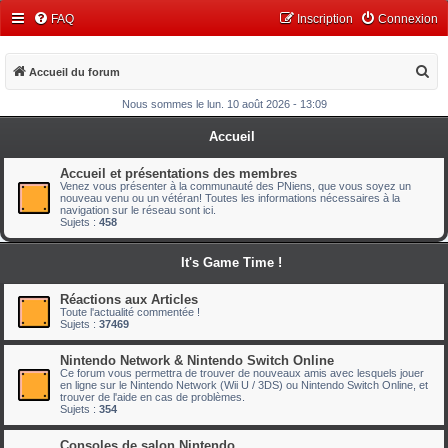
FAQ
Inscription
Connexion
R
Accueil du forum
e
Nous sommes le lun. 10 août 2026 - 13:09
c
Accueil
h
e
Accueil et présentations des membres
Venez vous présenter à la communauté des PNiens, que vous soyez un
r
nouveau venu ou un vétéran! Toutes les informations nécessaires à la
navigation sur le réseau sont ici.
c
Sujets :
458
h
It's Game Time !
e
r
Réactions aux Articles
Toute l'actualité commentée !
Sujets :
37469
Nintendo Network & Nintendo Switch Online
Ce forum vous permettra de trouver de nouveaux amis avec lesquels jouer
en ligne sur le Nintendo Network (Wii U / 3DS) ou Nintendo Switch Online, et
trouver de l'aide en cas de problèmes.
Sujets :
354
Consoles de salon Nintendo