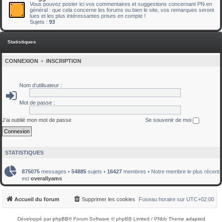
Vous pouvez poster ici vos commentaires et suggestions concernant PN en
général : que cela concerne les forums ou bien le site, vos remarques seront
lues et les plus intéressantes prises en compte !
Sujets :
93
Statistiques
CONNEXION
•
INSCRIPTION
Nom d’utilisateur :
Mot de passe :
J’ai oublié mon mot de passe
Se souvenir de moi
STATISTIQUES
875075
messages •
54885
sujets •
16427
membres • Notre membre le plus récent
est
overallyams
Accueil du forum
Supprimer les cookies
Fuseau horaire sur
UTC+02:00
Développé par
phpBB
® Forum Software © phpBB Limited / PNbb Theme
adapted