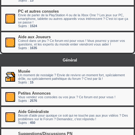
Sujets :
13
PC et autres consoles
Envie de parler de la PlayStation 4 ou de la Xbox One ? Les jeux sur PC,
smartphone, tablette ou autres appareils vous intéressent ? C'est ici que ça
se passe !
Sujets :
1524
Aide aux Joueurs
Coincé dans un jeu ? Ce forum est pour vous ! Vous pourrez y poser vos
questions, et les experts du monde entier viendront vous aider !
Sujets :
1635
Général
Musée
Un moment de nostalgie ? Envie de revivre un moment fort, spécialement
drôle, ou spécialement pathétique du forum ? C'est par là !
Sujets :
15
Petites Annonces
Vous vendez vos consoles ou vos jeux ? Ce forum est pour vous !
Sujets :
2576
Aide Généraliste
Besoin d'aide pour quoique ce soit qui ne touche pas aux jeux vidéos ? Des
problèmes sur le Forum ? Demandez, c'est répondu !
Sujets :
450
Suggestions/Discussions PN