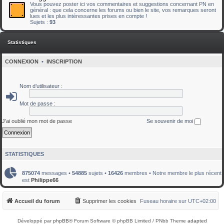
Vous pouvez poster ici vos commentaires et suggestions concernant PN en
général : que cela concerne les forums ou bien le site, vos remarques seront
lues et les plus intéressantes prises en compte !
Sujets :
93
Statistiques
CONNEXION
•
INSCRIPTION
Nom d’utilisateur :
Mot de passe :
J’ai oublié mon mot de passe
Se souvenir de moi
STATISTIQUES
875074
messages •
54885
sujets •
16426
membres • Notre membre le plus récent
est
Philippe66
Accueil du forum
Supprimer les cookies
Fuseau horaire sur
UTC+02:00
Développé par
phpBB
® Forum Software © phpBB Limited / PNbb Theme
adapted