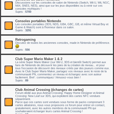
Discussions sur les consoles de salon de Nintendo (Switch, Wii U, Wii, NGC,
N64, SNES, NES), ainsi que sur les jeux disponibles ou à venir sur ces
consoles mythiques !
Sujets :
5700
Consoles portables Nintendo
Les consoles portables (3DS, NDS, GBA, GBC, GB, et même Virtual Boy et
Game & Watch) sont à l'honneur dans ce salon.
Sujets :
3291
Retrogaming
Discutez de toutes les anciennes consoles, made in Nintendo de préférence.
Sujets :
556
Club Super Mario Maker 1 & 2
La série Super Mario Maker (sur Wii U, 3DS et bientôt Switch) permet aux
fans de Nintendo de découvrir les joies de la création de niveau... et pour
tous l'occasion de découvrir des niveaux créés par des joueurs comme eux.
Avec le Club Super Mario Maker, partagez vos niveaux avec le reste de la
communauté PN, commentez un niveau et échangez avec son auteur
facilement. Bref : communiquez ! Amusez-vous bien !
Sujets :
89
Club Animal Crossing (échanges de cartes)
Forum dédié aux jeux Animal Crossing: Happy Home Designer et Animal
Crossing: New Leaf sur 3DS, qui exploitent des cartes NFC vendues
séparément.
Parce que ces cartes sont vendues sous forme de packs comprenant 3
cartes aléatoires, nous vous proposons ce forum pour entrer en contact,
gratuitement, avec les autres membres de la communauté PN qui
souhaiteraient échanger leurs cartes Animal Crossing !