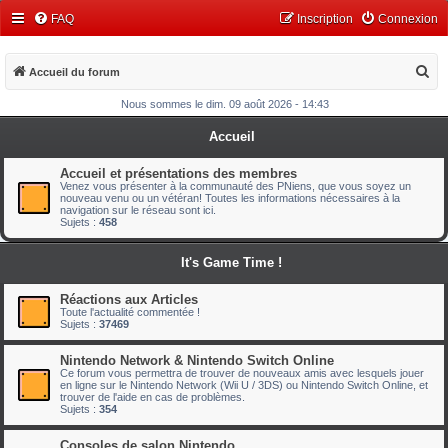
FAQ
Inscription
Connexion
R
Accueil du forum
e
Nous sommes le dim. 09 août 2026 - 14:43
c
Accueil
h
e
Accueil et présentations des membres
Venez vous présenter à la communauté des PNiens, que vous soyez un
r
nouveau venu ou un vétéran! Toutes les informations nécessaires à la
navigation sur le réseau sont ici.
c
Sujets :
458
h
It's Game Time !
e
r
Réactions aux Articles
Toute l'actualité commentée !
Sujets :
37469
Nintendo Network & Nintendo Switch Online
Ce forum vous permettra de trouver de nouveaux amis avec lesquels jouer
en ligne sur le Nintendo Network (Wii U / 3DS) ou Nintendo Switch Online, et
trouver de l'aide en cas de problèmes.
Sujets :
354
Consoles de salon Nintendo