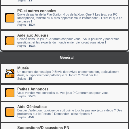
Sujets :
13
PC et autres consoles
Envie de parler de la PlayStation 4 ou de la Xbox One ? Les jeux sur PC,
smartphone, tablette ou autres appareils vous intéressent ? C'est ici que ça
se passe !
Sujets :
1524
Aide aux Joueurs
Coincé dans un jeu ? Ce forum est pour vous ! Vous pourrez y poser vos
questions, et les experts du monde entier viendront vous aider !
Sujets :
1635
Général
Musée
Un moment de nostalgie ? Envie de revivre un moment fort, spécialement
drôle, ou spécialement pathétique du forum ? C'est par là !
Sujets :
15
Petites Annonces
Vous vendez vos consoles ou vos jeux ? Ce forum est pour vous !
Sujets :
2576
Aide Généraliste
Besoin d'aide pour quoique ce soit qui ne touche pas aux jeux vidéos ? Des
problèmes sur le Forum ? Demandez, c'est répondu !
Sujets :
450
Suggestions/Discussions PN