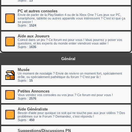
Sujets :
13
PC et autres consoles
Envie de parler de la PlayStation 4 ou de la Xbox One ? Les jeux sur PC,
smartphone, tablette ou autres appareils vous intéressent ? C'est ici que ça
se passe !
Sujets :
1524
Aide aux Joueurs
Coincé dans un jeu ? Ce forum est pour vous ! Vous pourrez y poser vos
questions, et les experts du monde entier viendront vous aider !
Sujets :
1635
Général
Musée
Un moment de nostalgie ? Envie de revivre un moment fort, spécialement
drôle, ou spécialement pathétique du forum ? C'est par là !
Sujets :
15
Petites Annonces
Vous vendez vos consoles ou vos jeux ? Ce forum est pour vous !
Sujets :
2576
Aide Généraliste
Besoin d'aide pour quoique ce soit qui ne touche pas aux jeux vidéos ? Des
problèmes sur le Forum ? Demandez, c'est répondu !
Sujets :
450
Suggestions/Discussions PN