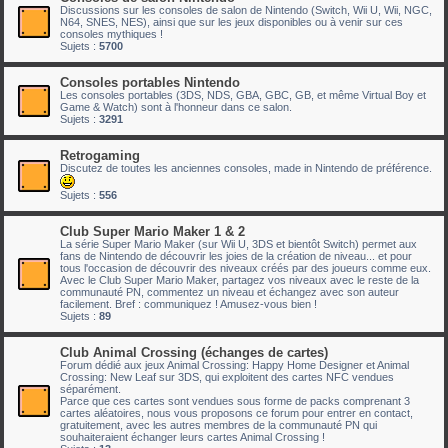
Discussions sur les consoles de salon de Nintendo (Switch, Wii U, Wii, NGC,
N64, SNES, NES), ainsi que sur les jeux disponibles ou à venir sur ces
consoles mythiques !
Sujets :
5700
Consoles portables Nintendo
Les consoles portables (3DS, NDS, GBA, GBC, GB, et même Virtual Boy et
Game & Watch) sont à l'honneur dans ce salon.
Sujets :
3291
Retrogaming
Discutez de toutes les anciennes consoles, made in Nintendo de préférence.
Sujets :
556
Club Super Mario Maker 1 & 2
La série Super Mario Maker (sur Wii U, 3DS et bientôt Switch) permet aux
fans de Nintendo de découvrir les joies de la création de niveau... et pour
tous l'occasion de découvrir des niveaux créés par des joueurs comme eux.
Avec le Club Super Mario Maker, partagez vos niveaux avec le reste de la
communauté PN, commentez un niveau et échangez avec son auteur
facilement. Bref : communiquez ! Amusez-vous bien !
Sujets :
89
Club Animal Crossing (échanges de cartes)
Forum dédié aux jeux Animal Crossing: Happy Home Designer et Animal
Crossing: New Leaf sur 3DS, qui exploitent des cartes NFC vendues
séparément.
Parce que ces cartes sont vendues sous forme de packs comprenant 3
cartes aléatoires, nous vous proposons ce forum pour entrer en contact,
gratuitement, avec les autres membres de la communauté PN qui
souhaiteraient échanger leurs cartes Animal Crossing !