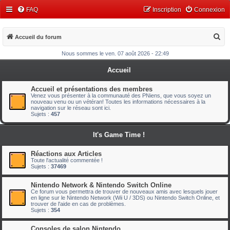
FAQ
Inscription
Connexion
R
Accueil du forum
e
Nous sommes le ven. 07 août 2026 - 22:49
c
Accueil
h
e
Accueil et présentations des membres
Venez vous présenter à la communauté des PNiens, que vous soyez un
r
nouveau venu ou un vétéran! Toutes les informations nécessaires à la
navigation sur le réseau sont ici.
c
Sujets :
457
h
It's Game Time !
e
r
Réactions aux Articles
Toute l'actualité commentée !
Sujets :
37469
Nintendo Network & Nintendo Switch Online
Ce forum vous permettra de trouver de nouveaux amis avec lesquels jouer
en ligne sur le Nintendo Network (Wii U / 3DS) ou Nintendo Switch Online, et
trouver de l'aide en cas de problèmes.
Sujets :
354
Consoles de salon Nintendo