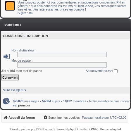
Vous pouvez poster ici vos commentaires et suggestions concernant PN en
général : que cela concerne les forums ou bien le site, vos remarques seront
lues et les plus intéressantes prises en compte !
Sujets :
93
Statistiques
CONNEXION
•
INSCRIPTION
Nom d’utilisateur :
Mot de passe :
J’ai oublié mon mot de passe
Se souvenir de moi
STATISTIQUES
875073
messages •
54884
sujets •
16422
membres • Notre membre le plus récent
est
penson
Accueil du forum
Supprimer les cookies
Fuseau horaire sur
UTC+02:00
Développé par
phpBB
® Forum Software © phpBB Limited / PNbb Theme
adapted