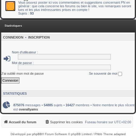
Vous pouvez poster ici vos commentaires et suggestions concernant PN en
général : que cela concerne les forums ou bien le site, vos remarques seront
lues et les plus intéressantes prises en compte !
Sujets :
93
Statistiques
CONNEXION
•
INSCRIPTION
Nom d’utilisateur :
Mot de passe :
J’ai oublié mon mot de passe
Se souvenir de moi
STATISTIQUES
875076
messages •
54885
sujets •
16427
membres • Notre membre le plus récent
est
overallyams
Accueil du forum
Supprimer les cookies
Fuseau horaire sur
UTC+02:00
Développé par
phpBB
® Forum Software © phpBB Limited / PNbb Theme
adapted