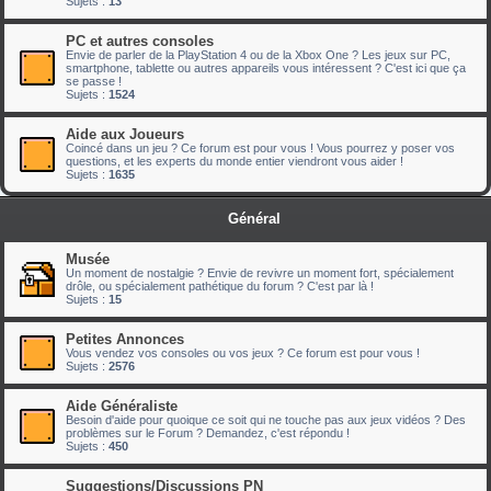
Sujets :
13
PC et autres consoles
Envie de parler de la PlayStation 4 ou de la Xbox One ? Les jeux sur PC,
smartphone, tablette ou autres appareils vous intéressent ? C'est ici que ça
se passe !
Sujets :
1524
Aide aux Joueurs
Coincé dans un jeu ? Ce forum est pour vous ! Vous pourrez y poser vos
questions, et les experts du monde entier viendront vous aider !
Sujets :
1635
Général
Musée
Un moment de nostalgie ? Envie de revivre un moment fort, spécialement
drôle, ou spécialement pathétique du forum ? C'est par là !
Sujets :
15
Petites Annonces
Vous vendez vos consoles ou vos jeux ? Ce forum est pour vous !
Sujets :
2576
Aide Généraliste
Besoin d'aide pour quoique ce soit qui ne touche pas aux jeux vidéos ? Des
problèmes sur le Forum ? Demandez, c'est répondu !
Sujets :
450
Suggestions/Discussions PN