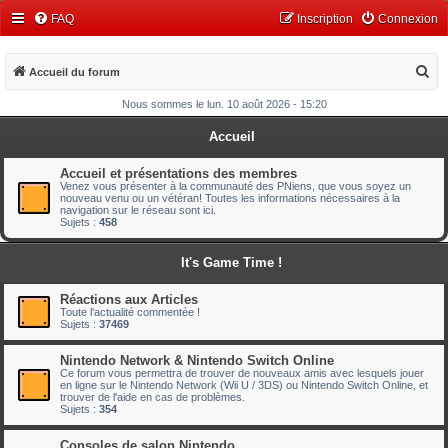
FAQ
Inscription
Connexion
R
Accueil du forum
e
Nous sommes le lun. 10 août 2026 - 15:20
c
Accueil
h
e
Accueil et présentations des membres
Venez vous présenter à la communauté des PNiens, que vous soyez un
r
nouveau venu ou un vétéran! Toutes les informations nécessaires à la
navigation sur le réseau sont ici.
c
Sujets :
458
h
It's Game Time !
e
r
Réactions aux Articles
Toute l'actualité commentée !
Sujets :
37469
Nintendo Network & Nintendo Switch Online
Ce forum vous permettra de trouver de nouveaux amis avec lesquels jouer
en ligne sur le Nintendo Network (Wii U / 3DS) ou Nintendo Switch Online, et
trouver de l'aide en cas de problèmes.
Sujets :
354
Consoles de salon Nintendo