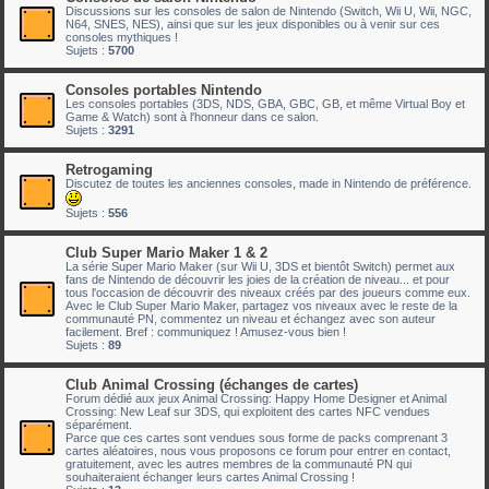
Discussions sur les consoles de salon de Nintendo (Switch, Wii U, Wii, NGC,
N64, SNES, NES), ainsi que sur les jeux disponibles ou à venir sur ces
consoles mythiques !
Sujets :
5700
Consoles portables Nintendo
Les consoles portables (3DS, NDS, GBA, GBC, GB, et même Virtual Boy et
Game & Watch) sont à l'honneur dans ce salon.
Sujets :
3291
Retrogaming
Discutez de toutes les anciennes consoles, made in Nintendo de préférence.
Sujets :
556
Club Super Mario Maker 1 & 2
La série Super Mario Maker (sur Wii U, 3DS et bientôt Switch) permet aux
fans de Nintendo de découvrir les joies de la création de niveau... et pour
tous l'occasion de découvrir des niveaux créés par des joueurs comme eux.
Avec le Club Super Mario Maker, partagez vos niveaux avec le reste de la
communauté PN, commentez un niveau et échangez avec son auteur
facilement. Bref : communiquez ! Amusez-vous bien !
Sujets :
89
Club Animal Crossing (échanges de cartes)
Forum dédié aux jeux Animal Crossing: Happy Home Designer et Animal
Crossing: New Leaf sur 3DS, qui exploitent des cartes NFC vendues
séparément.
Parce que ces cartes sont vendues sous forme de packs comprenant 3
cartes aléatoires, nous vous proposons ce forum pour entrer en contact,
gratuitement, avec les autres membres de la communauté PN qui
souhaiteraient échanger leurs cartes Animal Crossing !