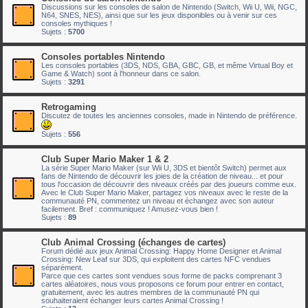
Discussions sur les consoles de salon de Nintendo (Switch, Wii U, Wii, NGC,
N64, SNES, NES), ainsi que sur les jeux disponibles ou à venir sur ces
consoles mythiques !
Sujets :
5700
Consoles portables Nintendo
Les consoles portables (3DS, NDS, GBA, GBC, GB, et même Virtual Boy et
Game & Watch) sont à l'honneur dans ce salon.
Sujets :
3291
Retrogaming
Discutez de toutes les anciennes consoles, made in Nintendo de préférence.
Sujets :
556
Club Super Mario Maker 1 & 2
La série Super Mario Maker (sur Wii U, 3DS et bientôt Switch) permet aux
fans de Nintendo de découvrir les joies de la création de niveau... et pour
tous l'occasion de découvrir des niveaux créés par des joueurs comme eux.
Avec le Club Super Mario Maker, partagez vos niveaux avec le reste de la
communauté PN, commentez un niveau et échangez avec son auteur
facilement. Bref : communiquez ! Amusez-vous bien !
Sujets :
89
Club Animal Crossing (échanges de cartes)
Forum dédié aux jeux Animal Crossing: Happy Home Designer et Animal
Crossing: New Leaf sur 3DS, qui exploitent des cartes NFC vendues
séparément.
Parce que ces cartes sont vendues sous forme de packs comprenant 3
cartes aléatoires, nous vous proposons ce forum pour entrer en contact,
gratuitement, avec les autres membres de la communauté PN qui
souhaiteraient échanger leurs cartes Animal Crossing !