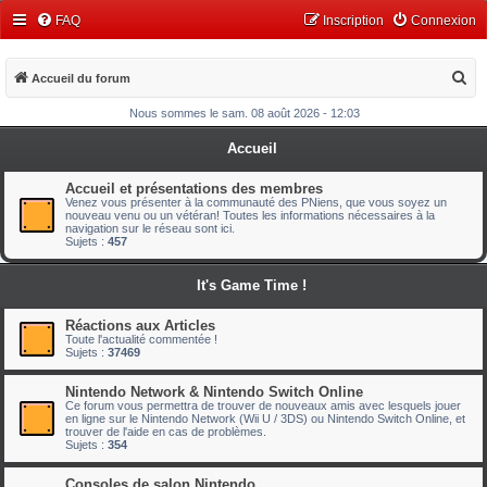
FAQ
Inscription
Connexion
R
Accueil du forum
e
Nous sommes le sam. 08 août 2026 - 12:03
c
Accueil
h
e
Accueil et présentations des membres
Venez vous présenter à la communauté des PNiens, que vous soyez un
r
nouveau venu ou un vétéran! Toutes les informations nécessaires à la
navigation sur le réseau sont ici.
c
Sujets :
457
h
It's Game Time !
e
r
Réactions aux Articles
Toute l'actualité commentée !
Sujets :
37469
Nintendo Network & Nintendo Switch Online
Ce forum vous permettra de trouver de nouveaux amis avec lesquels jouer
en ligne sur le Nintendo Network (Wii U / 3DS) ou Nintendo Switch Online, et
trouver de l'aide en cas de problèmes.
Sujets :
354
Consoles de salon Nintendo