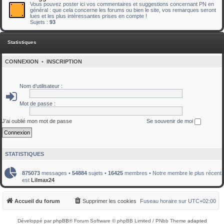
Vous pouvez poster ici vos commentaires et suggestions concernant PN en
général : que cela concerne les forums ou bien le site, vos remarques seront
lues et les plus intéressantes prises en compte !
Sujets :
93
Statistiques
CONNEXION
•
INSCRIPTION
Nom d’utilisateur :
Mot de passe :
J’ai oublié mon mot de passe
Se souvenir de moi
STATISTIQUES
875073
messages •
54884
sujets •
16425
membres • Notre membre le plus récent
est
Lilmax24
Accueil du forum
Supprimer les cookies
Fuseau horaire sur
UTC+02:00
Développé par
phpBB
® Forum Software © phpBB Limited / PNbb Theme
adapted