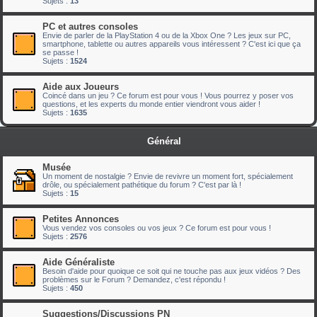
Sujets :
13
PC et autres consoles
Envie de parler de la PlayStation 4 ou de la Xbox One ? Les jeux sur PC,
smartphone, tablette ou autres appareils vous intéressent ? C'est ici que ça
se passe !
Sujets :
1524
Aide aux Joueurs
Coincé dans un jeu ? Ce forum est pour vous ! Vous pourrez y poser vos
questions, et les experts du monde entier viendront vous aider !
Sujets :
1635
Général
Musée
Un moment de nostalgie ? Envie de revivre un moment fort, spécialement
drôle, ou spécialement pathétique du forum ? C'est par là !
Sujets :
15
Petites Annonces
Vous vendez vos consoles ou vos jeux ? Ce forum est pour vous !
Sujets :
2576
Aide Généraliste
Besoin d'aide pour quoique ce soit qui ne touche pas aux jeux vidéos ? Des
problèmes sur le Forum ? Demandez, c'est répondu !
Sujets :
450
Suggestions/Discussions PN