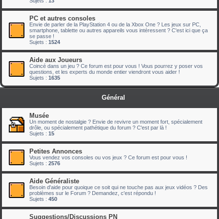
Sujets :
13
PC et autres consoles
Envie de parler de la PlayStation 4 ou de la Xbox One ? Les jeux sur PC,
smartphone, tablette ou autres appareils vous intéressent ? C'est ici que ça
se passe !
Sujets :
1524
Aide aux Joueurs
Coincé dans un jeu ? Ce forum est pour vous ! Vous pourrez y poser vos
questions, et les experts du monde entier viendront vous aider !
Sujets :
1635
Général
Musée
Un moment de nostalgie ? Envie de revivre un moment fort, spécialement
drôle, ou spécialement pathétique du forum ? C'est par là !
Sujets :
15
Petites Annonces
Vous vendez vos consoles ou vos jeux ? Ce forum est pour vous !
Sujets :
2576
Aide Généraliste
Besoin d'aide pour quoique ce soit qui ne touche pas aux jeux vidéos ? Des
problèmes sur le Forum ? Demandez, c'est répondu !
Sujets :
450
Suggestions/Discussions PN