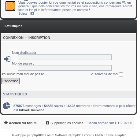
Vous pouvez poster ici vos commentaires et suggestions concernant PN en
général : que cela concerne les forums ou bien le site, vos remarques seront
lues et les plus intéressantes prises en compte !
Sujets :
93
Statistiques
CONNEXION
•
INSCRIPTION
Nom d’utilisateur :
Mot de passe :
J’ai oublié mon mot de passe
Se souvenir de moi
STATISTIQUES
875076
messages •
54885
sujets •
16428
membres • Notre membre le plus récent
est
lukooti luukona
Accueil du forum
Supprimer les cookies
Fuseau horaire sur
UTC+02:00
Développé par
phpBB
® Forum Software © phpBB Limited / PNbb Theme
adapted