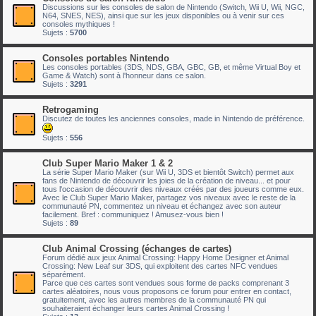
Discussions sur les consoles de salon de Nintendo (Switch, Wii U, Wii, NGC,
N64, SNES, NES), ainsi que sur les jeux disponibles ou à venir sur ces
consoles mythiques !
Sujets :
5700
Consoles portables Nintendo
Les consoles portables (3DS, NDS, GBA, GBC, GB, et même Virtual Boy et
Game & Watch) sont à l'honneur dans ce salon.
Sujets :
3291
Retrogaming
Discutez de toutes les anciennes consoles, made in Nintendo de préférence.
Sujets :
556
Club Super Mario Maker 1 & 2
La série Super Mario Maker (sur Wii U, 3DS et bientôt Switch) permet aux
fans de Nintendo de découvrir les joies de la création de niveau... et pour
tous l'occasion de découvrir des niveaux créés par des joueurs comme eux.
Avec le Club Super Mario Maker, partagez vos niveaux avec le reste de la
communauté PN, commentez un niveau et échangez avec son auteur
facilement. Bref : communiquez ! Amusez-vous bien !
Sujets :
89
Club Animal Crossing (échanges de cartes)
Forum dédié aux jeux Animal Crossing: Happy Home Designer et Animal
Crossing: New Leaf sur 3DS, qui exploitent des cartes NFC vendues
séparément.
Parce que ces cartes sont vendues sous forme de packs comprenant 3
cartes aléatoires, nous vous proposons ce forum pour entrer en contact,
gratuitement, avec les autres membres de la communauté PN qui
souhaiteraient échanger leurs cartes Animal Crossing !