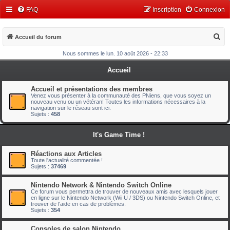
FAQ
Inscription
Connexion
R
Accueil du forum
e
Nous sommes le lun. 10 août 2026 - 22:33
c
Accueil
h
e
Accueil et présentations des membres
Venez vous présenter à la communauté des PNiens, que vous soyez un
r
nouveau venu ou un vétéran! Toutes les informations nécessaires à la
navigation sur le réseau sont ici.
c
Sujets :
458
h
It's Game Time !
e
r
Réactions aux Articles
Toute l'actualité commentée !
Sujets :
37469
Nintendo Network & Nintendo Switch Online
Ce forum vous permettra de trouver de nouveaux amis avec lesquels jouer
en ligne sur le Nintendo Network (Wii U / 3DS) ou Nintendo Switch Online, et
trouver de l'aide en cas de problèmes.
Sujets :
354
Consoles de salon Nintendo