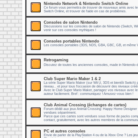
Nintendo Network & Nintendo Switch Online
Ce forum vous permettra de trouver de nouveaux amis avec lesq
Switch Online, et trouver de l'aide en cas de problèmes.
Consoles de salon Nintendo
Discussions sur les consoles de salon de Nintendo (Switch, Wii
venir sur ces consoles mythiques !
Consoles portables Nintendo
Les consoles portables (3DS, NDS, GBA, GBC, GB, et même Vir
Retrogaming
Discutez de toutes les anciennes consoles, made in Nintendo 
Club Super Mario Maker 1 & 2
La série Super Mario Maker (sur Wii U, 3DS et bientôt Switch) p
niveau... et pour tous l'occasion de découvrir des niveaux cr
Avec le Club Super Mario Maker, partagez vos niveaux avec 
auteur facilement. Bref : communiquez ! Amusez-vous bien !
Club Animal Crossing (échanges de cartes)
Forum dédié aux jeux Animal Crossing: Happy Home Designer e
vendues séparément.
Parce que ces cartes sont vendues sous forme de packs compr
contact, gratuitement, avec les autres membres de la communau
PC et autres consoles
Envie de parler de la PlayStation 4 ou de la Xbox One ? Les je