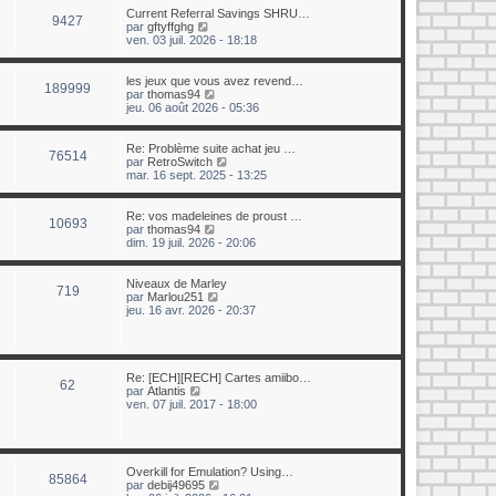
e
u
Current Referral Savings SHRU…
r
9427
l
C
par
gftyffghg
n
t
o
ven. 03 juil. 2026 - 18:18
i
e
n
e
r
s
r
l
u
les jeux que vous avez revend…
m
189999
e
l
C
par
thomas94
e
d
t
o
jeu. 06 août 2026 - 05:36
s
e
e
n
s
r
r
s
a
n
l
u
Re: Problème suite achat jeu …
g
i
76514
e
l
C
par
RetroSwitch
e
e
d
t
o
mar. 16 sept. 2025 - 13:25
r
e
e
n
m
r
r
s
e
n
l
u
Re: vos madeleines de proust …
s
10693
i
e
l
C
par
thomas94
s
e
d
t
o
dim. 19 juil. 2026 - 20:06
a
r
e
e
n
g
m
r
r
s
e
e
n
l
u
Niveaux de Marley
719
s
i
e
l
C
par
Marlou251
s
e
d
t
o
jeu. 16 avr. 2026 - 20:37
a
r
e
e
n
g
m
r
r
s
e
e
n
l
u
s
i
e
l
s
e
d
t
Re: [ECH][RECH] Cartes amiibo…
62
a
r
e
e
C
par
Atlantis
g
m
r
r
o
ven. 07 juil. 2017 - 18:00
e
e
n
l
n
s
i
e
s
s
e
d
u
a
r
e
l
g
m
r
t
Overkill for Emulation? Using…
85864
e
e
n
e
C
par
debij49695
s
i
r