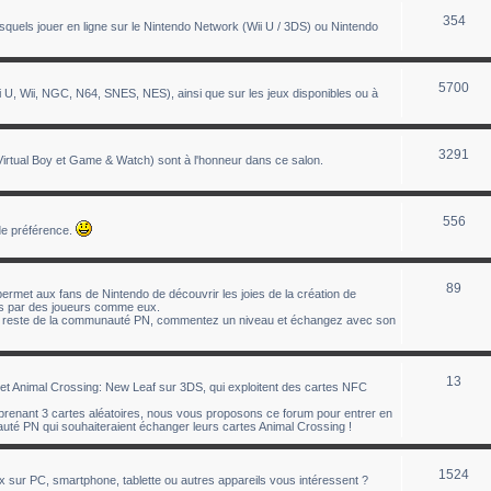
354
uels jouer en ligne sur le Nintendo Network (Wii U / 3DS) ou Nintendo
5700
 U, Wii, NGC, N64, SNES, NES), ainsi que sur les jeux disponibles ou à
3291
tual Boy et Game & Watch) sont à l'honneur dans ce salon.
556
de préférence.
89
ermet aux fans de Nintendo de découvrir les joies de la création de
éés par des joueurs comme eux.
le reste de la communauté PN, commentez un niveau et échangez avec son
13
t Animal Crossing: New Leaf sur 3DS, qui exploitent des cartes NFC
enant 3 cartes aléatoires, nous vous proposons ce forum pour entrer en
té PN qui souhaiteraient échanger leurs cartes Animal Crossing !
1524
ux sur PC, smartphone, tablette ou autres appareils vous intéressent ?