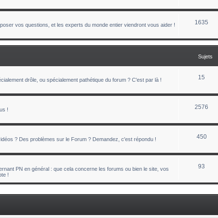
1635
oser vos questions, et les experts du monde entier viendront vous aider !
Sujets
15
ialement drôle, ou spécialement pathétique du forum ? C'est par là !
2576
us !
450
 vidéos ? Des problèmes sur le Forum ? Demandez, c'est répondu !
93
nant PN en général : que cela concerne les forums ou bien le site, vos
te !