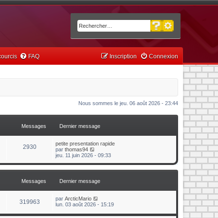
Recherche avancée
Rechercher
ourcis
FAQ
Inscription
Connexion
Nous sommes le jeu. 06 août 2026 - 23:44
Messages
Dernier message
petite presentation rapide
2930
C
par
thomas94
o
jeu. 11 juin 2026 - 09:33
n
s
u
l
Messages
Dernier message
t
e
r
C
par
ArcticMario
319963
l
o
lun. 03 août 2026 - 15:19
e
n
d
s