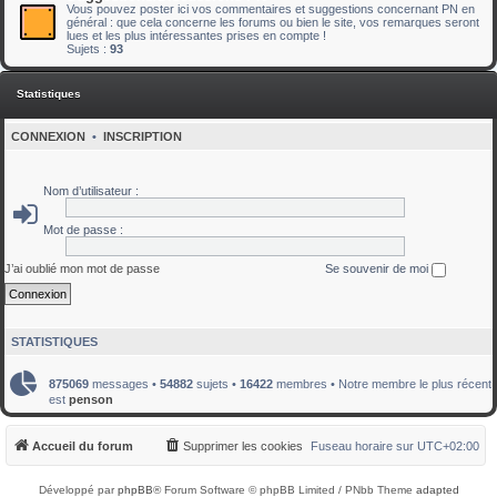
Vous pouvez poster ici vos commentaires et suggestions concernant PN en
général : que cela concerne les forums ou bien le site, vos remarques seront
lues et les plus intéressantes prises en compte !
Sujets :
93
Statistiques
CONNEXION
•
INSCRIPTION
Nom d’utilisateur :
Mot de passe :
J’ai oublié mon mot de passe
Se souvenir de moi
STATISTIQUES
875069
messages •
54882
sujets •
16422
membres • Notre membre le plus récent
est
penson
Accueil du forum
Supprimer les cookies
Fuseau horaire sur
UTC+02:00
Développé par
phpBB
® Forum Software © phpBB Limited / PNbb Theme
adapted