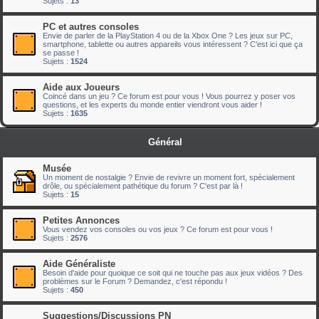
Sujets :
13
PC et autres consoles
Envie de parler de la PlayStation 4 ou de la Xbox One ? Les jeux sur PC,
smartphone, tablette ou autres appareils vous intéressent ? C'est ici que ça
se passe !
Sujets :
1524
Aide aux Joueurs
Coincé dans un jeu ? Ce forum est pour vous ! Vous pourrez y poser vos
questions, et les experts du monde entier viendront vous aider !
Sujets :
1635
Général
Musée
Un moment de nostalgie ? Envie de revivre un moment fort, spécialement
drôle, ou spécialement pathétique du forum ? C'est par là !
Sujets :
15
Petites Annonces
Vous vendez vos consoles ou vos jeux ? Ce forum est pour vous !
Sujets :
2576
Aide Généraliste
Besoin d'aide pour quoique ce soit qui ne touche pas aux jeux vidéos ? Des
problèmes sur le Forum ? Demandez, c'est répondu !
Sujets :
450
Suggestions/Discussions PN