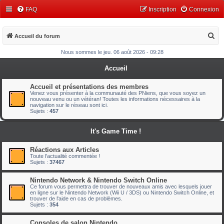
FAQ
Inscription
Connexion
R
Accueil du forum
e
Nous sommes le jeu. 06 août 2026 - 09:28
c
Accueil
h
e
Accueil et présentations des membres
Venez vous présenter à la communauté des PNiens, que vous soyez un
r
nouveau venu ou un vétéran! Toutes les informations nécessaires à la
navigation sur le réseau sont ici.
c
Sujets :
457
h
It's Game Time !
e
r
Réactions aux Articles
Toute l'actualité commentée !
Sujets :
37467
Nintendo Network & Nintendo Switch Online
Ce forum vous permettra de trouver de nouveaux amis avec lesquels jouer
en ligne sur le Nintendo Network (Wii U / 3DS) ou Nintendo Switch Online, et
trouver de l'aide en cas de problèmes.
Sujets :
354
Consoles de salon Nintendo