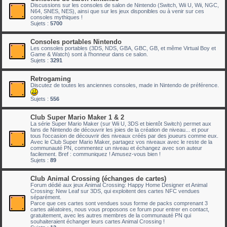
Discussions sur les consoles de salon de Nintendo (Switch, Wii U, Wii, NGC,
N64, SNES, NES), ainsi que sur les jeux disponibles ou à venir sur ces
consoles mythiques !
Sujets :
5700
Consoles portables Nintendo
Les consoles portables (3DS, NDS, GBA, GBC, GB, et même Virtual Boy et
Game & Watch) sont à l'honneur dans ce salon.
Sujets :
3291
Retrogaming
Discutez de toutes les anciennes consoles, made in Nintendo de préférence.
Sujets :
556
Club Super Mario Maker 1 & 2
La série Super Mario Maker (sur Wii U, 3DS et bientôt Switch) permet aux
fans de Nintendo de découvrir les joies de la création de niveau... et pour
tous l'occasion de découvrir des niveaux créés par des joueurs comme eux.
Avec le Club Super Mario Maker, partagez vos niveaux avec le reste de la
communauté PN, commentez un niveau et échangez avec son auteur
facilement. Bref : communiquez ! Amusez-vous bien !
Sujets :
89
Club Animal Crossing (échanges de cartes)
Forum dédié aux jeux Animal Crossing: Happy Home Designer et Animal
Crossing: New Leaf sur 3DS, qui exploitent des cartes NFC vendues
séparément.
Parce que ces cartes sont vendues sous forme de packs comprenant 3
cartes aléatoires, nous vous proposons ce forum pour entrer en contact,
gratuitement, avec les autres membres de la communauté PN qui
souhaiteraient échanger leurs cartes Animal Crossing !