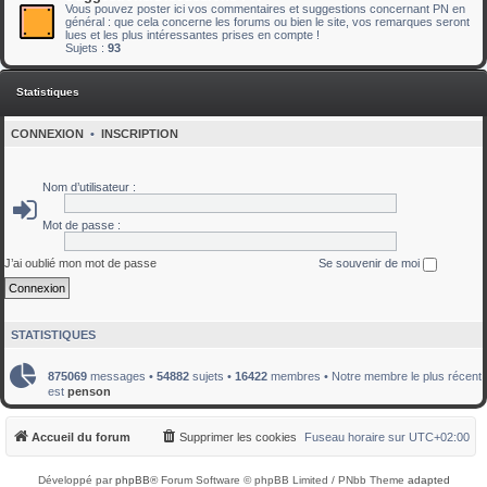
Vous pouvez poster ici vos commentaires et suggestions concernant PN en
général : que cela concerne les forums ou bien le site, vos remarques seront
lues et les plus intéressantes prises en compte !
Sujets :
93
Statistiques
CONNEXION
•
INSCRIPTION
Nom d’utilisateur :
Mot de passe :
J’ai oublié mon mot de passe
Se souvenir de moi
STATISTIQUES
875069
messages •
54882
sujets •
16422
membres • Notre membre le plus récent
est
penson
Accueil du forum
Supprimer les cookies
Fuseau horaire sur
UTC+02:00
Développé par
phpBB
® Forum Software © phpBB Limited / PNbb Theme
adapted