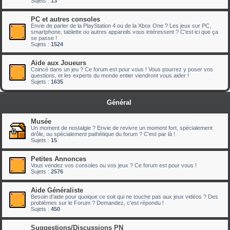
Sujets :
13
PC et autres consoles
Envie de parler de la PlayStation 4 ou de la Xbox One ? Les jeux sur PC,
smartphone, tablette ou autres appareils vous intéressent ? C'est ici que ça
se passe !
Sujets :
1524
Aide aux Joueurs
Coincé dans un jeu ? Ce forum est pour vous ! Vous pourrez y poser vos
questions, et les experts du monde entier viendront vous aider !
Sujets :
1635
Général
Musée
Un moment de nostalgie ? Envie de revivre un moment fort, spécialement
drôle, ou spécialement pathétique du forum ? C'est par là !
Sujets :
15
Petites Annonces
Vous vendez vos consoles ou vos jeux ? Ce forum est pour vous !
Sujets :
2576
Aide Généraliste
Besoin d'aide pour quoique ce soit qui ne touche pas aux jeux vidéos ? Des
problèmes sur le Forum ? Demandez, c'est répondu !
Sujets :
450
Suggestions/Discussions PN