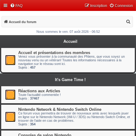
FAQ
Inscription
Connexion
R
Accueil du forum
e
Nous sommes le ven. 07 août 2026 - 06:52
c
Accueil
h
e
Accueil et présentations des membres
Venez vous présenter à la communauté des PNiens, que vous soyez un
r
nouveau venu ou un vétéran! Toutes les informations nécessaires à la
navigation sur le réseau sont ici.
c
Sujets :
457
h
It's Game Time !
e
r
Réactions aux Articles
Toute l'actualité commentée !
Sujets :
37467
Nintendo Network & Nintendo Switch Online
Ce forum vous permettra de trouver de nouveaux amis avec lesquels jouer
en ligne sur le Nintendo Network (Wii U / 3DS) ou Nintendo Switch Online, et
trouver de l'aide en cas de problèmes.
Sujets :
354
Consoles de salon Nintendo