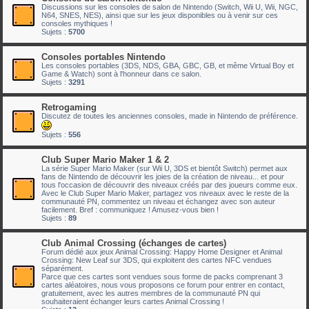
Discussions sur les consoles de salon de Nintendo (Switch, Wii U, Wii, NGC,
N64, SNES, NES), ainsi que sur les jeux disponibles ou à venir sur ces
consoles mythiques !
Sujets :
5700
Consoles portables Nintendo
Les consoles portables (3DS, NDS, GBA, GBC, GB, et même Virtual Boy et
Game & Watch) sont à l'honneur dans ce salon.
Sujets :
3291
Retrogaming
Discutez de toutes les anciennes consoles, made in Nintendo de préférence.
Sujets :
556
Club Super Mario Maker 1 & 2
La série Super Mario Maker (sur Wii U, 3DS et bientôt Switch) permet aux
fans de Nintendo de découvrir les joies de la création de niveau... et pour
tous l'occasion de découvrir des niveaux créés par des joueurs comme eux.
Avec le Club Super Mario Maker, partagez vos niveaux avec le reste de la
communauté PN, commentez un niveau et échangez avec son auteur
facilement. Bref : communiquez ! Amusez-vous bien !
Sujets :
89
Club Animal Crossing (échanges de cartes)
Forum dédié aux jeux Animal Crossing: Happy Home Designer et Animal
Crossing: New Leaf sur 3DS, qui exploitent des cartes NFC vendues
séparément.
Parce que ces cartes sont vendues sous forme de packs comprenant 3
cartes aléatoires, nous vous proposons ce forum pour entrer en contact,
gratuitement, avec les autres membres de la communauté PN qui
souhaiteraient échanger leurs cartes Animal Crossing !