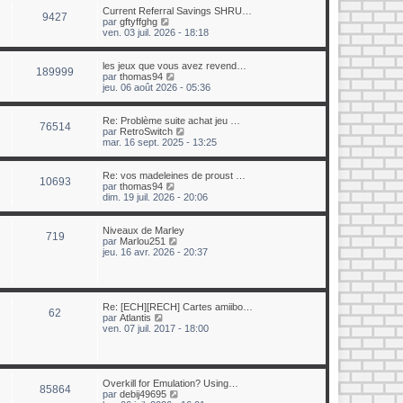
e
u
Current Referral Savings SHRU…
r
9427
l
C
par
gftyffghg
n
t
o
ven. 03 juil. 2026 - 18:18
i
e
n
e
r
s
r
l
u
les jeux que vous avez revend…
m
189999
e
l
C
par
thomas94
e
d
t
o
jeu. 06 août 2026 - 05:36
s
e
e
n
s
r
r
s
a
n
l
u
Re: Problème suite achat jeu …
g
i
76514
e
l
C
par
RetroSwitch
e
e
d
t
o
mar. 16 sept. 2025 - 13:25
r
e
e
n
m
r
r
s
e
n
l
u
Re: vos madeleines de proust …
s
10693
i
e
l
C
par
thomas94
s
e
d
t
o
dim. 19 juil. 2026 - 20:06
a
r
e
e
n
g
m
r
r
s
e
e
n
l
u
Niveaux de Marley
719
s
i
e
l
C
par
Marlou251
s
e
d
t
o
jeu. 16 avr. 2026 - 20:37
a
r
e
e
n
g
m
r
r
s
e
e
n
l
u
s
i
e
l
s
e
d
t
Re: [ECH][RECH] Cartes amiibo…
62
a
r
e
e
C
par
Atlantis
g
m
r
r
o
ven. 07 juil. 2017 - 18:00
e
e
n
l
n
s
i
e
s
s
e
d
u
a
r
e
l
g
m
r
t
Overkill for Emulation? Using…
85864
e
e
n
e
C
par
debij49695
s
i
r