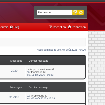
Recherche avancée
Rechercher
ourcis
FAQ
Inscription
Connexion
Nous sommes le ven. 07 août 2026 - 04:20
Messages
Dernier message
petite presentation rapide
2930
C
par
thomas94
o
jeu. 11 juin 2026 - 09:33
n
s
u
l
Messages
Dernier message
t
e
r
C
par
ArcticMario
319963
l
o
lun. 03 août 2026 - 15:19
e
n
d
s