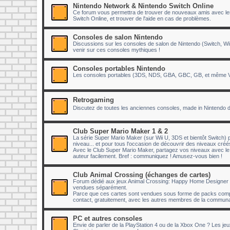
Nintendo Network & Nintendo Switch Online
Ce forum vous permettra de trouver de nouveaux amis avec lesq
Switch Online, et trouver de l'aide en cas de problèmes.
Consoles de salon Nintendo
Discussions sur les consoles de salon de Nintendo (Switch, Wii
venir sur ces consoles mythiques !
Consoles portables Nintendo
Les consoles portables (3DS, NDS, GBA, GBC, GB, et même Vir
Retrogaming
Discutez de toutes les anciennes consoles, made in Nintendo 
Club Super Mario Maker 1 & 2
La série Super Mario Maker (sur Wii U, 3DS et bientôt Switch) p
niveau... et pour tous l'occasion de découvrir des niveaux cr
Avec le Club Super Mario Maker, partagez vos niveaux avec 
auteur facilement. Bref : communiquez ! Amusez-vous bien !
Club Animal Crossing (échanges de cartes)
Forum dédié aux jeux Animal Crossing: Happy Home Designer e
vendues séparément.
Parce que ces cartes sont vendues sous forme de packs compr
contact, gratuitement, avec les autres membres de la communau
PC et autres consoles
Envie de parler de la PlayStation 4 ou de la Xbox One ? Les je