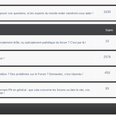
1635
oser vos questions, et les experts du monde entier viendront vous aider !
Sujets
15
ialement drôle, ou spécialement pathétique du forum ? C'est par là !
2576
us !
450
 vidéos ? Des problèmes sur le Forum ? Demandez, c'est répondu !
93
nant PN en général : que cela concerne les forums ou bien le site, vos
te !