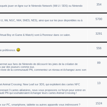
354
uels jouer en ligne sur le Nintendo Network (Wii U / 3DS) ou Nintendo
5700
 U, Wii, NGC, N64, SNES, NES), ainsi que sur les jeux disponibles ou à
3291
tual Boy et Game & Watch) sont à l'honneur dans ce salon.
556
de préférence.
89
ermet aux fans de Nintendo de découvrir les joies de la création de
éés par des joueurs comme eux.
le reste de la communauté PN, commentez un niveau et échangez avec son
13
t Animal Crossing: New Leaf sur 3DS, qui exploitent des cartes NFC
enant 3 cartes aléatoires, nous vous proposons ce forum pour entrer en
té PN qui souhaiteraient échanger leurs cartes Animal Crossing !
1524
ux sur PC, smartphone, tablette ou autres appareils vous intéressent ?