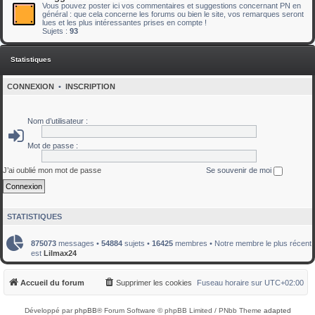
Vous pouvez poster ici vos commentaires et suggestions concernant PN en
général : que cela concerne les forums ou bien le site, vos remarques seront
lues et les plus intéressantes prises en compte !
Sujets :
93
Statistiques
CONNEXION
•
INSCRIPTION
Nom d’utilisateur :
Mot de passe :
J’ai oublié mon mot de passe
Se souvenir de moi
STATISTIQUES
875073
messages •
54884
sujets •
16425
membres • Notre membre le plus récent
est
Lilmax24
Accueil du forum
Supprimer les cookies
Fuseau horaire sur
UTC+02:00
Développé par
phpBB
® Forum Software © phpBB Limited / PNbb Theme
adapted