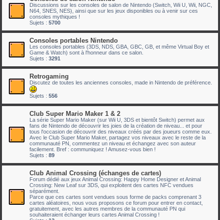
Discussions sur les consoles de salon de Nintendo (Switch, Wii U, Wii, NGC,
N64, SNES, NES), ainsi que sur les jeux disponibles ou à venir sur ces
consoles mythiques !
Sujets :
5700
Consoles portables Nintendo
Les consoles portables (3DS, NDS, GBA, GBC, GB, et même Virtual Boy et
Game & Watch) sont à l'honneur dans ce salon.
Sujets :
3291
Retrogaming
Discutez de toutes les anciennes consoles, made in Nintendo de préférence.
Sujets :
556
Club Super Mario Maker 1 & 2
La série Super Mario Maker (sur Wii U, 3DS et bientôt Switch) permet aux
fans de Nintendo de découvrir les joies de la création de niveau... et pour
tous l'occasion de découvrir des niveaux créés par des joueurs comme eux.
Avec le Club Super Mario Maker, partagez vos niveaux avec le reste de la
communauté PN, commentez un niveau et échangez avec son auteur
facilement. Bref : communiquez ! Amusez-vous bien !
Sujets :
89
Club Animal Crossing (échanges de cartes)
Forum dédié aux jeux Animal Crossing: Happy Home Designer et Animal
Crossing: New Leaf sur 3DS, qui exploitent des cartes NFC vendues
séparément.
Parce que ces cartes sont vendues sous forme de packs comprenant 3
cartes aléatoires, nous vous proposons ce forum pour entrer en contact,
gratuitement, avec les autres membres de la communauté PN qui
souhaiteraient échanger leurs cartes Animal Crossing !