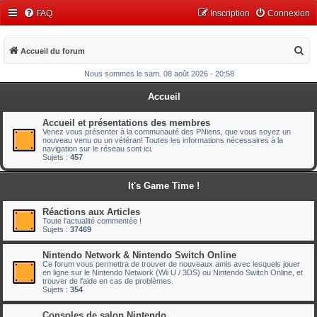
FAQ
Inscription
Connexion
R
Accueil du forum
e
Nous sommes le sam. 08 août 2026 - 20:58
c
Accueil
h
e
Accueil et présentations des membres
Venez vous présenter à la communauté des PNiens, que vous soyez un
r
nouveau venu ou un vétéran! Toutes les informations nécessaires à la
navigation sur le réseau sont ici.
c
Sujets :
457
h
It's Game Time !
e
r
Réactions aux Articles
Toute l'actualité commentée !
Sujets :
37469
Nintendo Network & Nintendo Switch Online
Ce forum vous permettra de trouver de nouveaux amis avec lesquels jouer
en ligne sur le Nintendo Network (Wii U / 3DS) ou Nintendo Switch Online, et
trouver de l'aide en cas de problèmes.
Sujets :
354
Consoles de salon Nintendo