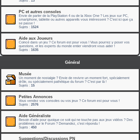
Sujets :
13
PC et autres consoles
Envie de parler de la PlayStation 4 ou de la Xbox One ? Les jeux sur PC,
smartphone, tablette ou autres appareils vous intéressent ? C'est ici que ça
se passe !
Sujets :
1524
Aide aux Joueurs
Coincé dans un jeu ? Ce forum est pour vous ! Vous pourrez y poser vos
questions, et les experts du monde entier viendront vous aider !
Sujets :
1635
Général
Musée
Un moment de nostalgie ? Envie de revivre un moment fort, spécialement
drôle, ou spécialement pathétique du forum ? C'est par là !
Sujets :
15
Petites Annonces
Vous vendez vos consoles ou vos jeux ? Ce forum est pour vous !
Sujets :
2576
Aide Généraliste
Besoin d'aide pour quoique ce soit qui ne touche pas aux jeux vidéos ? Des
problèmes sur le Forum ? Demandez, c'est répondu !
Sujets :
450
Suggestions/Discussions PN