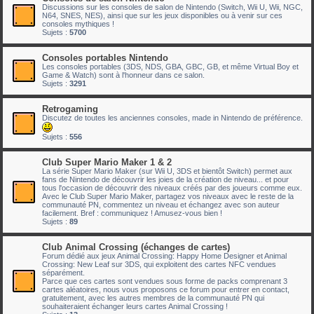
Discussions sur les consoles de salon de Nintendo (Switch, Wii U, Wii, NGC,
N64, SNES, NES), ainsi que sur les jeux disponibles ou à venir sur ces
consoles mythiques !
Sujets :
5700
Consoles portables Nintendo
Les consoles portables (3DS, NDS, GBA, GBC, GB, et même Virtual Boy et
Game & Watch) sont à l'honneur dans ce salon.
Sujets :
3291
Retrogaming
Discutez de toutes les anciennes consoles, made in Nintendo de préférence.
Sujets :
556
Club Super Mario Maker 1 & 2
La série Super Mario Maker (sur Wii U, 3DS et bientôt Switch) permet aux
fans de Nintendo de découvrir les joies de la création de niveau... et pour
tous l'occasion de découvrir des niveaux créés par des joueurs comme eux.
Avec le Club Super Mario Maker, partagez vos niveaux avec le reste de la
communauté PN, commentez un niveau et échangez avec son auteur
facilement. Bref : communiquez ! Amusez-vous bien !
Sujets :
89
Club Animal Crossing (échanges de cartes)
Forum dédié aux jeux Animal Crossing: Happy Home Designer et Animal
Crossing: New Leaf sur 3DS, qui exploitent des cartes NFC vendues
séparément.
Parce que ces cartes sont vendues sous forme de packs comprenant 3
cartes aléatoires, nous vous proposons ce forum pour entrer en contact,
gratuitement, avec les autres membres de la communauté PN qui
souhaiteraient échanger leurs cartes Animal Crossing !