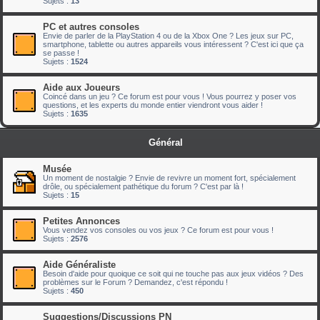
Sujets :
13
PC et autres consoles
Envie de parler de la PlayStation 4 ou de la Xbox One ? Les jeux sur PC,
smartphone, tablette ou autres appareils vous intéressent ? C'est ici que ça
se passe !
Sujets :
1524
Aide aux Joueurs
Coincé dans un jeu ? Ce forum est pour vous ! Vous pourrez y poser vos
questions, et les experts du monde entier viendront vous aider !
Sujets :
1635
Général
Musée
Un moment de nostalgie ? Envie de revivre un moment fort, spécialement
drôle, ou spécialement pathétique du forum ? C'est par là !
Sujets :
15
Petites Annonces
Vous vendez vos consoles ou vos jeux ? Ce forum est pour vous !
Sujets :
2576
Aide Généraliste
Besoin d'aide pour quoique ce soit qui ne touche pas aux jeux vidéos ? Des
problèmes sur le Forum ? Demandez, c'est répondu !
Sujets :
450
Suggestions/Discussions PN