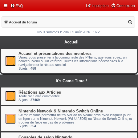
FAQ
Inscription
Connexion
R
Accueil du forum
e
Nous sommes le dim. 09 août 2026 - 16:29
c
Accueil
h
e
Accueil et présentations des membres
Venez vous présenter à la communauté des PNiens, que vous soyez un
r
nouveau venu ou un vétéran! Toutes les informations nécessaires à la
navigation sur le réseau sont ici.
c
Sujets :
458
h
It's Game Time !
e
r
Réactions aux Articles
Toute l'actualité commentée !
Sujets :
37469
Nintendo Network & Nintendo Switch Online
Ce forum vous permettra de trouver de nouveaux amis avec lesquels jouer
en ligne sur le Nintendo Network (Wii U / 3DS) ou Nintendo Switch Online, et
trouver de l'aide en cas de problèmes.
Sujets :
354
Consoles de salon Nintendo