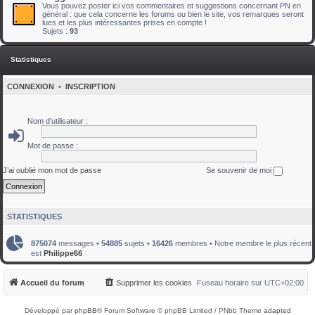
Vous pouvez poster ici vos commentaires et suggestions concernant PN en
général : que cela concerne les forums ou bien le site, vos remarques seront
lues et les plus intéressantes prises en compte !
Sujets :
93
Statistiques
CONNEXION
•
INSCRIPTION
Nom d’utilisateur :
Mot de passe :
J’ai oublié mon mot de passe
Se souvenir de moi
STATISTIQUES
875074
messages •
54885
sujets •
16426
membres • Notre membre le plus récent
est
Philippe66
Accueil du forum
Supprimer les cookies
Fuseau horaire sur
UTC+02:00
Développé par
phpBB
® Forum Software © phpBB Limited / PNbb Theme
adapted