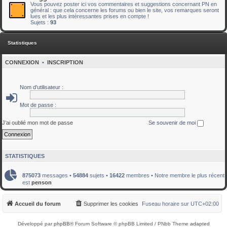
Vous pouvez poster ici vos commentaires et suggestions concernant PN en
général : que cela concerne les forums ou bien le site, vos remarques seront
lues et les plus intéressantes prises en compte !
Sujets :
93
Statistiques
CONNEXION
•
INSCRIPTION
Nom d’utilisateur :
Mot de passe :
J’ai oublié mon mot de passe
Se souvenir de moi
STATISTIQUES
875073
messages •
54884
sujets •
16422
membres • Notre membre le plus récent
est
penson
Accueil du forum
Supprimer les cookies
Fuseau horaire sur
UTC+02:00
Développé par
phpBB
® Forum Software © phpBB Limited / PNbb Theme
adapted