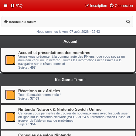
FAQ
Inscription
Connexion
R
Accueil du forum
e
Nous sommes le ven. 07 août 2026 - 22:43
c
Accueil
h
e
Accueil et présentations des membres
Venez vous présenter à la communauté des PNiens, que vous soyez un
r
nouveau venu ou un vétéran! Toutes les informations nécessaires à la
navigation sur le réseau sont ici.
c
Sujets :
457
h
It's Game Time !
e
r
Réactions aux Articles
Toute l'actualité commentée !
Sujets :
37469
Nintendo Network & Nintendo Switch Online
Ce forum vous permettra de trouver de nouveaux amis avec lesquels jouer
en ligne sur le Nintendo Network (Wii U / 3DS) ou Nintendo Switch Online, et
trouver de l'aide en cas de problèmes.
Sujets :
354
Consoles de salon Nintendo