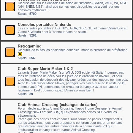
Discussions sur les consoles de salon de Nintendo (Switch, Wii U, Wii, NGC,
N64, SNES, NES), ainsi que sur les jeux disponibles ou à venir sur ces
consoles mythiques !
Sujets :
5700
Consoles portables Nintendo
Les consoles portables (3DS, NDS, GBA, GBC, GB, et même Virtual Boy et
Game & Watch) sont à l'honneur dans ce salon.
Sujets :
3291
Retrogaming
Discutez de toutes les anciennes consoles, made in Nintendo de préférence.
Sujets :
556
Club Super Mario Maker 1 & 2
La série Super Mario Maker (sur Wii U, 3DS et bientôt Switch) permet aux
fans de Nintendo de découvrir les joies de la création de niveau... et pour
tous l'occasion de découvrir des niveaux créés par des joueurs comme eux.
Avec le Club Super Mario Maker, partagez vos niveaux avec le reste de la
communauté PN, commentez un niveau et échangez avec son auteur
facilement. Bref : communiquez ! Amusez-vous bien !
Sujets :
89
Club Animal Crossing (échanges de cartes)
Forum dédié aux jeux Animal Crossing: Happy Home Designer et Animal
Crossing: New Leaf sur 3DS, qui exploitent des cartes NFC vendues
séparément.
Parce que ces cartes sont vendues sous forme de packs comprenant 3
cartes aléatoires, nous vous proposons ce forum pour entrer en contact,
gratuitement, avec les autres membres de la communauté PN qui
souhaiteraient échanger leurs cartes Animal Crossing !