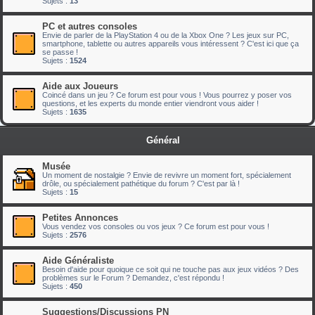
Sujets :
13
PC et autres consoles
Envie de parler de la PlayStation 4 ou de la Xbox One ? Les jeux sur PC,
smartphone, tablette ou autres appareils vous intéressent ? C'est ici que ça
se passe !
Sujets :
1524
Aide aux Joueurs
Coincé dans un jeu ? Ce forum est pour vous ! Vous pourrez y poser vos
questions, et les experts du monde entier viendront vous aider !
Sujets :
1635
Général
Musée
Un moment de nostalgie ? Envie de revivre un moment fort, spécialement
drôle, ou spécialement pathétique du forum ? C'est par là !
Sujets :
15
Petites Annonces
Vous vendez vos consoles ou vos jeux ? Ce forum est pour vous !
Sujets :
2576
Aide Généraliste
Besoin d'aide pour quoique ce soit qui ne touche pas aux jeux vidéos ? Des
problèmes sur le Forum ? Demandez, c'est répondu !
Sujets :
450
Suggestions/Discussions PN