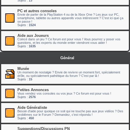
Sujets :
13
PC et autres consoles
Envie de parler de la PlayStation 4 ou de la Xbox One ? Les jeux sur PC,
smartphone, tablette ou autres appareils vous intéressent ? C'est ici que ça
se passe !
Sujets :
1524
Aide aux Joueurs
Coincé dans un jeu ? Ce forum est pour vous ! Vous pourrez y poser vos
questions, et les experts du monde entier viendront vous aider !
Sujets :
1635
Général
Musée
Un moment de nostalgie ? Envie de revivre un moment fort, spécialement
drôle, ou spécialement pathétique du forum ? C'est par là !
Sujets :
15
Petites Annonces
Vous vendez vos consoles ou vos jeux ? Ce forum est pour vous !
Sujets :
2576
Aide Généraliste
Besoin d'aide pour quoique ce soit qui ne touche pas aux jeux vidéos ? Des
problèmes sur le Forum ? Demandez, c'est répondu !
Sujets :
450
Suggestions/Discussions PN