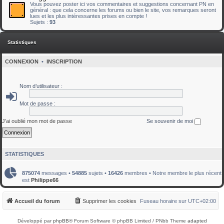
Vous pouvez poster ici vos commentaires et suggestions concernant PN en
général : que cela concerne les forums ou bien le site, vos remarques seront
lues et les plus intéressantes prises en compte !
Sujets :
93
Statistiques
CONNEXION
•
INSCRIPTION
Nom d’utilisateur :
Mot de passe :
J’ai oublié mon mot de passe
Se souvenir de moi
STATISTIQUES
875074
messages •
54885
sujets •
16426
membres • Notre membre le plus récent
est
Philippe66
Accueil du forum
Supprimer les cookies
Fuseau horaire sur
UTC+02:00
Développé par
phpBB
® Forum Software © phpBB Limited / PNbb Theme
adapted