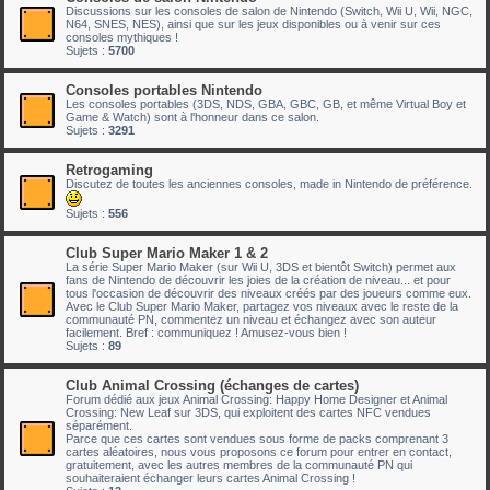
Discussions sur les consoles de salon de Nintendo (Switch, Wii U, Wii, NGC,
N64, SNES, NES), ainsi que sur les jeux disponibles ou à venir sur ces
consoles mythiques !
Sujets :
5700
Consoles portables Nintendo
Les consoles portables (3DS, NDS, GBA, GBC, GB, et même Virtual Boy et
Game & Watch) sont à l'honneur dans ce salon.
Sujets :
3291
Retrogaming
Discutez de toutes les anciennes consoles, made in Nintendo de préférence.
Sujets :
556
Club Super Mario Maker 1 & 2
La série Super Mario Maker (sur Wii U, 3DS et bientôt Switch) permet aux
fans de Nintendo de découvrir les joies de la création de niveau... et pour
tous l'occasion de découvrir des niveaux créés par des joueurs comme eux.
Avec le Club Super Mario Maker, partagez vos niveaux avec le reste de la
communauté PN, commentez un niveau et échangez avec son auteur
facilement. Bref : communiquez ! Amusez-vous bien !
Sujets :
89
Club Animal Crossing (échanges de cartes)
Forum dédié aux jeux Animal Crossing: Happy Home Designer et Animal
Crossing: New Leaf sur 3DS, qui exploitent des cartes NFC vendues
séparément.
Parce que ces cartes sont vendues sous forme de packs comprenant 3
cartes aléatoires, nous vous proposons ce forum pour entrer en contact,
gratuitement, avec les autres membres de la communauté PN qui
souhaiteraient échanger leurs cartes Animal Crossing !