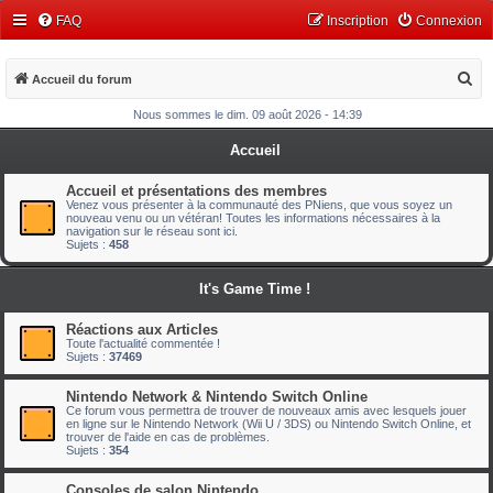
FAQ
Inscription
Connexion
R
Accueil du forum
e
Nous sommes le dim. 09 août 2026 - 14:39
c
Accueil
h
e
Accueil et présentations des membres
Venez vous présenter à la communauté des PNiens, que vous soyez un
r
nouveau venu ou un vétéran! Toutes les informations nécessaires à la
navigation sur le réseau sont ici.
c
Sujets :
458
h
It's Game Time !
e
r
Réactions aux Articles
Toute l'actualité commentée !
Sujets :
37469
Nintendo Network & Nintendo Switch Online
Ce forum vous permettra de trouver de nouveaux amis avec lesquels jouer
en ligne sur le Nintendo Network (Wii U / 3DS) ou Nintendo Switch Online, et
trouver de l'aide en cas de problèmes.
Sujets :
354
Consoles de salon Nintendo