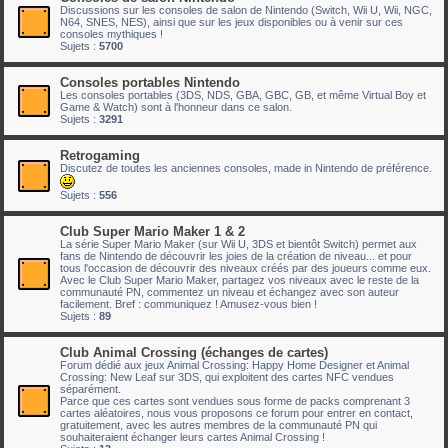
Discussions sur les consoles de salon de Nintendo (Switch, Wii U, Wii, NGC,
N64, SNES, NES), ainsi que sur les jeux disponibles ou à venir sur ces
consoles mythiques !
Sujets :
5700
Consoles portables Nintendo
Les consoles portables (3DS, NDS, GBA, GBC, GB, et même Virtual Boy et
Game & Watch) sont à l'honneur dans ce salon.
Sujets :
3291
Retrogaming
Discutez de toutes les anciennes consoles, made in Nintendo de préférence.
Sujets :
556
Club Super Mario Maker 1 & 2
La série Super Mario Maker (sur Wii U, 3DS et bientôt Switch) permet aux
fans de Nintendo de découvrir les joies de la création de niveau... et pour
tous l'occasion de découvrir des niveaux créés par des joueurs comme eux.
Avec le Club Super Mario Maker, partagez vos niveaux avec le reste de la
communauté PN, commentez un niveau et échangez avec son auteur
facilement. Bref : communiquez ! Amusez-vous bien !
Sujets :
89
Club Animal Crossing (échanges de cartes)
Forum dédié aux jeux Animal Crossing: Happy Home Designer et Animal
Crossing: New Leaf sur 3DS, qui exploitent des cartes NFC vendues
séparément.
Parce que ces cartes sont vendues sous forme de packs comprenant 3
cartes aléatoires, nous vous proposons ce forum pour entrer en contact,
gratuitement, avec les autres membres de la communauté PN qui
souhaiteraient échanger leurs cartes Animal Crossing !