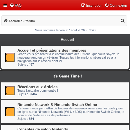
FAQ
Inscription
Connexion
R
Accueil du forum
e
Nous sommes le ven. 07 août 2026 - 03:46
c
Accueil
h
e
Accueil et présentations des membres
Venez vous présenter à la communauté des PNiens, que vous soyez un
r
nouveau venu ou un vétéran! Toutes les informations nécessaires à la
navigation sur le réseau sont ici.
c
Sujets :
457
h
It's Game Time !
e
r
Réactions aux Articles
Toute l'actualité commentée !
Sujets :
37467
Nintendo Network & Nintendo Switch Online
Ce forum vous permettra de trouver de nouveaux amis avec lesquels jouer
en ligne sur le Nintendo Network (Wii U / 3DS) ou Nintendo Switch Online, et
trouver de l'aide en cas de problèmes.
Sujets :
354
Consoles de salon Nintendo