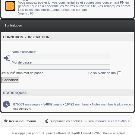
Vous pouvez poster ici vos commentaires et suggestions concernant PN en
général : que cela concerne les forums ou bien le site, vos remarques seront
lues et les plus intéressantes prises en compte !
Sujets :
93
Statistiques
CONNEXION
•
INSCRIPTION
Nom d’utilisateur :
Mot de passe :
J’ai oublié mon mot de passe
Se souvenir de moi
STATISTIQUES
875069
messages •
54882
sujets •
16422
membres • Notre membre le plus récent
est
penson
Accueil du forum
Supprimer les cookies
Fuseau horaire sur
UTC+02:00
Développé par
phpBB
® Forum Software © phpBB Limited / PNbb Theme
adapted