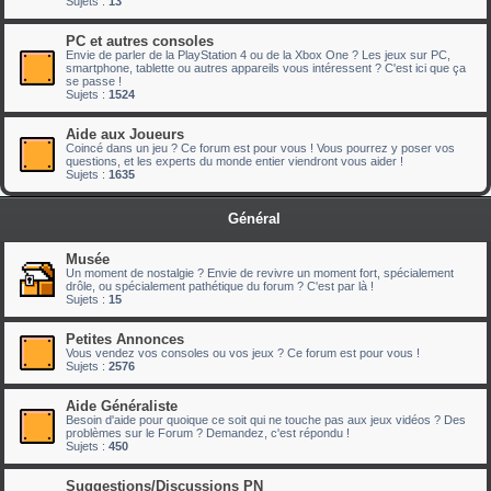
Sujets :
13
PC et autres consoles
Envie de parler de la PlayStation 4 ou de la Xbox One ? Les jeux sur PC,
smartphone, tablette ou autres appareils vous intéressent ? C'est ici que ça
se passe !
Sujets :
1524
Aide aux Joueurs
Coincé dans un jeu ? Ce forum est pour vous ! Vous pourrez y poser vos
questions, et les experts du monde entier viendront vous aider !
Sujets :
1635
Général
Musée
Un moment de nostalgie ? Envie de revivre un moment fort, spécialement
drôle, ou spécialement pathétique du forum ? C'est par là !
Sujets :
15
Petites Annonces
Vous vendez vos consoles ou vos jeux ? Ce forum est pour vous !
Sujets :
2576
Aide Généraliste
Besoin d'aide pour quoique ce soit qui ne touche pas aux jeux vidéos ? Des
problèmes sur le Forum ? Demandez, c'est répondu !
Sujets :
450
Suggestions/Discussions PN