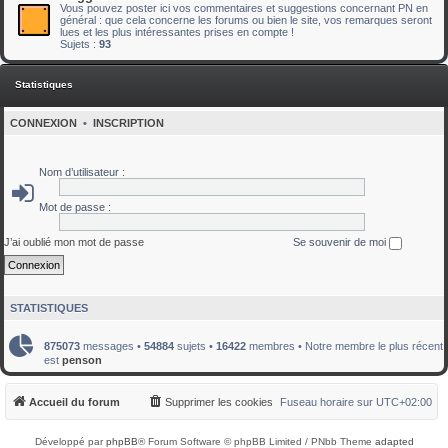
Vous pouvez poster ici vos commentaires et suggestions concernant PN en
général : que cela concerne les forums ou bien le site, vos remarques seront
lues et les plus intéressantes prises en compte !
Sujets :
93
Statistiques
CONNEXION
•
INSCRIPTION
Nom d’utilisateur :
Mot de passe :
J’ai oublié mon mot de passe
Se souvenir de moi
STATISTIQUES
875073
messages •
54884
sujets •
16422
membres • Notre membre le plus récent
est
penson
Accueil du forum
Supprimer les cookies
Fuseau horaire sur
UTC+02:00
Développé par
phpBB
® Forum Software © phpBB Limited / PNbb Theme
adapted