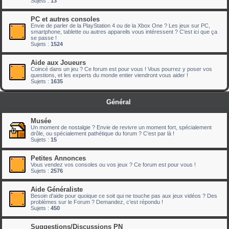
Sujets :
13
PC et autres consoles
Envie de parler de la PlayStation 4 ou de la Xbox One ? Les jeux sur PC,
smartphone, tablette ou autres appareils vous intéressent ? C'est ici que ça
se passe !
Sujets :
1524
Aide aux Joueurs
Coincé dans un jeu ? Ce forum est pour vous ! Vous pourrez y poser vos
questions, et les experts du monde entier viendront vous aider !
Sujets :
1635
Général
Musée
Un moment de nostalgie ? Envie de revivre un moment fort, spécialement
drôle, ou spécialement pathétique du forum ? C'est par là !
Sujets :
15
Petites Annonces
Vous vendez vos consoles ou vos jeux ? Ce forum est pour vous !
Sujets :
2576
Aide Généraliste
Besoin d'aide pour quoique ce soit qui ne touche pas aux jeux vidéos ? Des
problèmes sur le Forum ? Demandez, c'est répondu !
Sujets :
450
Suggestions/Discussions PN