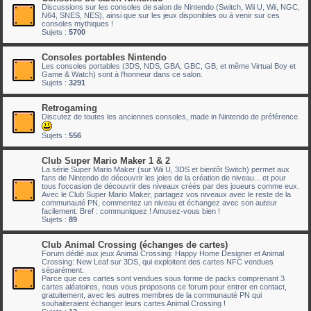
Discussions sur les consoles de salon de Nintendo (Switch, Wii U, Wii, NGC,
N64, SNES, NES), ainsi que sur les jeux disponibles ou à venir sur ces
consoles mythiques !
Sujets :
5700
Consoles portables Nintendo
Les consoles portables (3DS, NDS, GBA, GBC, GB, et même Virtual Boy et
Game & Watch) sont à l'honneur dans ce salon.
Sujets :
3291
Retrogaming
Discutez de toutes les anciennes consoles, made in Nintendo de préférence.
Sujets :
556
Club Super Mario Maker 1 & 2
La série Super Mario Maker (sur Wii U, 3DS et bientôt Switch) permet aux
fans de Nintendo de découvrir les joies de la création de niveau... et pour
tous l'occasion de découvrir des niveaux créés par des joueurs comme eux.
Avec le Club Super Mario Maker, partagez vos niveaux avec le reste de la
communauté PN, commentez un niveau et échangez avec son auteur
facilement. Bref : communiquez ! Amusez-vous bien !
Sujets :
89
Club Animal Crossing (échanges de cartes)
Forum dédié aux jeux Animal Crossing: Happy Home Designer et Animal
Crossing: New Leaf sur 3DS, qui exploitent des cartes NFC vendues
séparément.
Parce que ces cartes sont vendues sous forme de packs comprenant 3
cartes aléatoires, nous vous proposons ce forum pour entrer en contact,
gratuitement, avec les autres membres de la communauté PN qui
souhaiteraient échanger leurs cartes Animal Crossing !