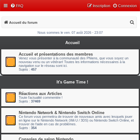
FAQ
Inscription
Connexion
R
Accueil du forum
e
Nous sommes le ven. 07 août 2026 - 23:07
c
Accueil
h
e
Accueil et présentations des membres
Venez vous présenter à la communauté des PNiens, que vous soyez un
r
nouveau venu ou un vétéran! Toutes les informations nécessaires à la
navigation sur le réseau sont ici.
c
Sujets :
457
h
It's Game Time !
e
r
Réactions aux Articles
Toute l'actualité commentée !
Sujets :
37469
Nintendo Network & Nintendo Switch Online
Ce forum vous permettra de trouver de nouveaux amis avec lesquels jouer
en ligne sur le Nintendo Network (Wii U / 3DS) ou Nintendo Switch Online, et
trouver de l'aide en cas de problèmes.
Sujets :
354
Consoles de salon Nintendo