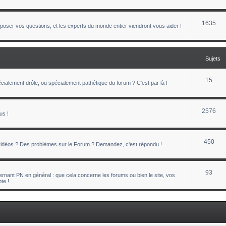
1635
oser vos questions, et les experts du monde entier viendront vous aider !
Sujets
15
ialement drôle, ou spécialement pathétique du forum ? C'est par là !
2576
us !
450
 vidéos ? Des problèmes sur le Forum ? Demandez, c'est répondu !
93
nant PN en général : que cela concerne les forums ou bien le site, vos
te !