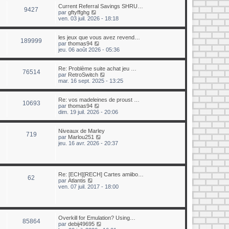
e
u
Current Referral Savings SHRU…
r
9427
l
C
par
gftyffghg
n
t
o
ven. 03 juil. 2026 - 18:18
i
e
n
e
r
s
r
l
u
les jeux que vous avez revend…
m
189999
e
l
C
par
thomas94
e
d
t
o
jeu. 06 août 2026 - 05:36
s
e
e
n
s
r
r
s
a
n
l
u
Re: Problème suite achat jeu …
g
i
76514
e
l
C
par
RetroSwitch
e
e
d
t
o
mar. 16 sept. 2025 - 13:25
r
e
e
n
m
r
r
s
e
n
l
u
Re: vos madeleines de proust …
s
10693
i
e
l
C
par
thomas94
s
e
d
t
o
dim. 19 juil. 2026 - 20:06
a
r
e
e
n
g
m
r
r
s
e
e
n
l
u
Niveaux de Marley
719
s
i
e
l
C
par
Marlou251
s
e
d
t
o
jeu. 16 avr. 2026 - 20:37
a
r
e
e
n
g
m
r
r
s
e
e
n
l
u
s
i
e
l
s
e
d
t
Re: [ECH][RECH] Cartes amiibo…
62
a
r
e
e
C
par
Atlantis
g
m
r
r
o
ven. 07 juil. 2017 - 18:00
e
e
n
l
n
s
i
e
s
s
e
d
u
a
r
e
l
g
m
r
t
Overkill for Emulation? Using…
85864
e
e
n
e
C
par
debij49695
s
i
r