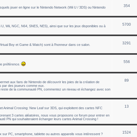
354
uels jouer en ligne sur le Nintendo Network (Wii U / 3DS) ou Nintendo
5700
 U, Wii, NGC, N64, SNES, NES), ainsi que sur les jeux disponibles ou à
3291
tual Boy et Game & Watch) sont à l'honneur dans ce salon.
556
de préférence.
89
ermet aux fans de Nintendo de découvrir les joies de la création de
éés par des joueurs comme eux.
le reste de la communauté PN, commentez un niveau et échangez avec son
13
t Animal Crossing: New Leaf sur 3DS, qui exploitent des cartes NFC
enant 3 cartes aléatoires, nous vous proposons ce forum pour entrer en
té PN qui souhaiteraient échanger leurs cartes Animal Crossing !
1524
ux sur PC, smartphone, tablette ou autres appareils vous intéressent ?