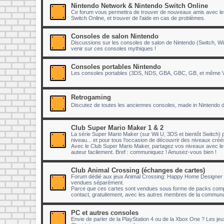
Nintendo Network & Nintendo Switch Online
Ce forum vous permettra de trouver de nouveaux amis avec lesq
Switch Online, et trouver de l'aide en cas de problèmes.
Consoles de salon Nintendo
Discussions sur les consoles de salon de Nintendo (Switch, Wii
venir sur ces consoles mythiques !
Consoles portables Nintendo
Les consoles portables (3DS, NDS, GBA, GBC, GB, et même Vir
Retrogaming
Discutez de toutes les anciennes consoles, made in Nintendo 
Club Super Mario Maker 1 & 2
La série Super Mario Maker (sur Wii U, 3DS et bientôt Switch) p
niveau... et pour tous l'occasion de découvrir des niveaux cr
Avec le Club Super Mario Maker, partagez vos niveaux avec 
auteur facilement. Bref : communiquez ! Amusez-vous bien !
Club Animal Crossing (échanges de cartes)
Forum dédié aux jeux Animal Crossing: Happy Home Designer e
vendues séparément.
Parce que ces cartes sont vendues sous forme de packs compr
contact, gratuitement, avec les autres membres de la communau
PC et autres consoles
Envie de parler de la PlayStation 4 ou de la Xbox One ? Les je