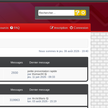
Recherche avancée
Rechercher
ourcis
FAQ
Inscription
Connexion
Nous sommes le jeu. 06 août 2026 - 19:40
Messages
Dernier message
petite presentation rapide
2930
C
par
thomas94
o
jeu. 11 juin 2026 - 09:33
n
s
u
l
Messages
Dernier message
t
e
r
C
par
ArcticMario
319963
l
o
lun. 03 août 2026 - 15:19
e
n
d
s