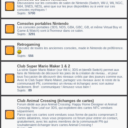
Discussions sur les consoles de salon de Nintendo (Switch, Wii U, Wii, NGC,
N64, SNES, NES), ainsi que sur les jeux disponibles ou à venir sur ces
consoles mythiques !
Sujets :
5700
Consoles portables Nintendo
Les consoles portables (3DS, NDS, GBA, GBC, GB, et même Virtual Boy et
Game & Watch) sont à l'honneur dans ce salon.
Sujets :
3291
Retrogaming
Discutez de toutes les anciennes consoles, made in Nintendo de préférence.
Sujets :
556
Club Super Mario Maker 1 & 2
La série Super Mario Maker (sur Wii U, 3DS et bientôt Switch) permet aux
fans de Nintendo de découvrir les joies de la création de niveau... et pour
tous l'occasion de découvrir des niveaux créés par des joueurs comme eux.
Avec le Club Super Mario Maker, partagez vos niveaux avec le reste de la
communauté PN, commentez un niveau et échangez avec son auteur
facilement. Bref : communiquez ! Amusez-vous bien !
Sujets :
89
Club Animal Crossing (échanges de cartes)
Forum dédié aux jeux Animal Crossing: Happy Home Designer et Animal
Crossing: New Leaf sur 3DS, qui exploitent des cartes NFC vendues
séparément.
Parce que ces cartes sont vendues sous forme de packs comprenant 3
cartes aléatoires, nous vous proposons ce forum pour entrer en contact,
gratuitement, avec les autres membres de la communauté PN qui
souhaiteraient échanger leurs cartes Animal Crossing !