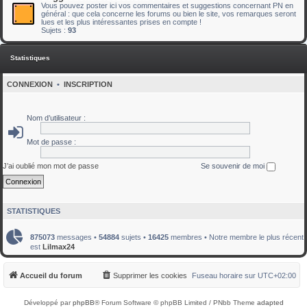
Vous pouvez poster ici vos commentaires et suggestions concernant PN en
général : que cela concerne les forums ou bien le site, vos remarques seront
lues et les plus intéressantes prises en compte !
Sujets :
93
Statistiques
CONNEXION
•
INSCRIPTION
Nom d’utilisateur :
Mot de passe :
J’ai oublié mon mot de passe
Se souvenir de moi
STATISTIQUES
875073
messages •
54884
sujets •
16425
membres • Notre membre le plus récent
est
Lilmax24
Accueil du forum
Supprimer les cookies
Fuseau horaire sur
UTC+02:00
Développé par
phpBB
® Forum Software © phpBB Limited / PNbb Theme
adapted