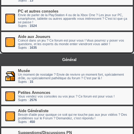
Sujets :
13
PC et autres consoles
Envie de parler de la PlayStation 4 ou de la Xbox One ? Les jeux sur PC,
smartphone, tablette ou autres appareils vous intéressent ? C'est ici que ça
se passe !
Sujets :
1524
Aide aux Joueurs
Coincé dans un jeu ? Ce forum est pour vous ! Vous pourrez y poser vos
questions, et les experts du monde entier viendront vous aider !
Sujets :
1635
Général
Musée
Un moment de nostalgie ? Envie de revivre un moment fort, spécialement
drôle, ou spécialement pathétique du forum ? C'est par là !
Sujets :
15
Petites Annonces
Vous vendez vos consoles ou vos jeux ? Ce forum est pour vous !
Sujets :
2576
Aide Généraliste
Besoin d'aide pour quoique ce soit qui ne touche pas aux jeux vidéos ? Des
problèmes sur le Forum ? Demandez, c'est répondu !
Sujets :
450
Suggestions/Discussions PN