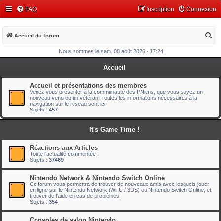
FAQ
Inscription
Connexion
R
Accueil du forum
e
Nous sommes le sam. 08 août 2026 - 17:24
c
Accueil
h
e
Accueil et présentations des membres
Venez vous présenter à la communauté des PNiens, que vous soyez un
r
nouveau venu ou un vétéran! Toutes les informations nécessaires à la
navigation sur le réseau sont ici.
c
Sujets :
457
h
It's Game Time !
e
r
Réactions aux Articles
Toute l'actualité commentée !
Sujets :
37469
Nintendo Network & Nintendo Switch Online
Ce forum vous permettra de trouver de nouveaux amis avec lesquels jouer
en ligne sur le Nintendo Network (Wii U / 3DS) ou Nintendo Switch Online, et
trouver de l'aide en cas de problèmes.
Sujets :
354
Consoles de salon Nintendo