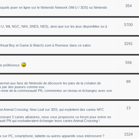
354
uels jouer en ligne sur le Nintendo Network (Wii U / 3DS) ou Nintendo
5700
 U, Wii, NGC, N64, SNES, NES), ainsi que sur les jeux disponibles ou à
3291
tual Boy et Game & Watch) sont à l'honneur dans ce salon.
556
de préférence.
89
ermet aux fans de Nintendo de découvrir les joies de la création de
éés par des joueurs comme eux.
le reste de la communauté PN, commentez un niveau et échangez avec son
13
t Animal Crossing: New Leaf sur 3DS, qui exploitent des cartes NFC
enant 3 cartes aléatoires, nous vous proposons ce forum pour entrer en
té PN qui souhaiteraient échanger leurs cartes Animal Crossing !
1524
ux sur PC, smartphone, tablette ou autres appareils vous intéressent ?