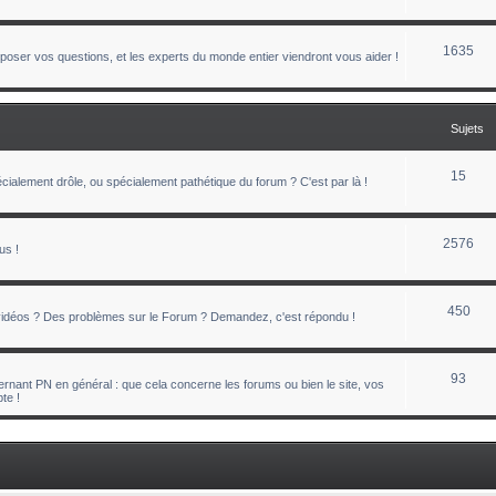
1635
oser vos questions, et les experts du monde entier viendront vous aider !
Sujets
15
ialement drôle, ou spécialement pathétique du forum ? C'est par là !
2576
us !
450
 vidéos ? Des problèmes sur le Forum ? Demandez, c'est répondu !
93
nant PN en général : que cela concerne les forums ou bien le site, vos
te !