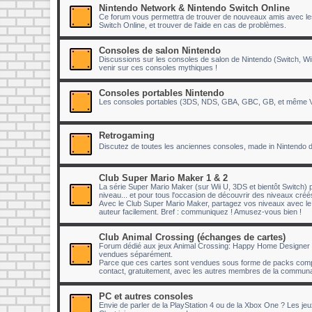
Nintendo Network & Nintendo Switch Online
Ce forum vous permettra de trouver de nouveaux amis avec lesq
Switch Online, et trouver de l'aide en cas de problèmes.
Consoles de salon Nintendo
Discussions sur les consoles de salon de Nintendo (Switch, Wii
venir sur ces consoles mythiques !
Consoles portables Nintendo
Les consoles portables (3DS, NDS, GBA, GBC, GB, et même Vir
Retrogaming
Discutez de toutes les anciennes consoles, made in Nintendo 
Club Super Mario Maker 1 & 2
La série Super Mario Maker (sur Wii U, 3DS et bientôt Switch) p
niveau... et pour tous l'occasion de découvrir des niveaux cr
Avec le Club Super Mario Maker, partagez vos niveaux avec 
auteur facilement. Bref : communiquez ! Amusez-vous bien !
Club Animal Crossing (échanges de cartes)
Forum dédié aux jeux Animal Crossing: Happy Home Designer e
vendues séparément.
Parce que ces cartes sont vendues sous forme de packs compr
contact, gratuitement, avec les autres membres de la communau
PC et autres consoles
Envie de parler de la PlayStation 4 ou de la Xbox One ? Les je