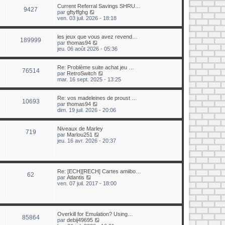
e
u
Current Referral Savings SHRU…
r
9427
l
C
par
gftyffghg
n
t
o
ven. 03 juil. 2026 - 18:18
i
e
n
e
r
s
r
l
u
les jeux que vous avez revend…
m
189999
e
l
C
par
thomas94
e
d
t
o
jeu. 06 août 2026 - 05:36
s
e
e
n
s
r
r
s
a
n
l
u
Re: Problème suite achat jeu …
g
i
76514
e
l
C
par
RetroSwitch
e
e
d
t
o
mar. 16 sept. 2025 - 13:25
r
e
e
n
m
r
r
s
e
n
l
u
Re: vos madeleines de proust …
s
10693
i
e
l
C
par
thomas94
s
e
d
t
o
dim. 19 juil. 2026 - 20:06
a
r
e
e
n
g
m
r
r
s
e
e
n
l
u
Niveaux de Marley
719
s
i
e
l
C
par
Marlou251
s
e
d
t
o
jeu. 16 avr. 2026 - 20:37
a
r
e
e
n
g
m
r
r
s
e
e
n
l
u
s
i
e
l
s
e
d
t
Re: [ECH][RECH] Cartes amiibo…
62
a
r
e
e
C
par
Atlantis
g
m
r
r
o
ven. 07 juil. 2017 - 18:00
e
e
n
l
n
s
i
e
s
s
e
d
u
a
r
e
l
g
m
r
t
Overkill for Emulation? Using…
85864
e
e
n
e
C
par
debij49695
s
i
r