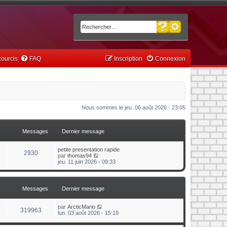
Recherche avancée
Rechercher
ourcis
FAQ
Inscription
Connexion
Nous sommes le jeu. 06 août 2026 - 23:05
Messages
Dernier message
petite presentation rapide
2930
C
par
thomas94
o
jeu. 11 juin 2026 - 09:33
n
s
u
l
Messages
Dernier message
t
e
r
C
par
ArcticMario
319963
l
o
lun. 03 août 2026 - 15:19
e
n
d
s