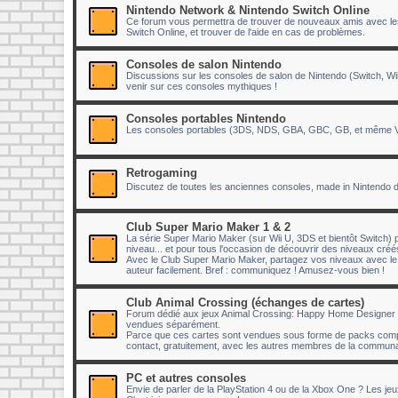
Nintendo Network & Nintendo Switch Online
Ce forum vous permettra de trouver de nouveaux amis avec lesq
Switch Online, et trouver de l'aide en cas de problèmes.
Consoles de salon Nintendo
Discussions sur les consoles de salon de Nintendo (Switch, Wii
venir sur ces consoles mythiques !
Consoles portables Nintendo
Les consoles portables (3DS, NDS, GBA, GBC, GB, et même Vir
Retrogaming
Discutez de toutes les anciennes consoles, made in Nintendo 
Club Super Mario Maker 1 & 2
La série Super Mario Maker (sur Wii U, 3DS et bientôt Switch) p
niveau... et pour tous l'occasion de découvrir des niveaux cr
Avec le Club Super Mario Maker, partagez vos niveaux avec 
auteur facilement. Bref : communiquez ! Amusez-vous bien !
Club Animal Crossing (échanges de cartes)
Forum dédié aux jeux Animal Crossing: Happy Home Designer e
vendues séparément.
Parce que ces cartes sont vendues sous forme de packs compr
contact, gratuitement, avec les autres membres de la communau
PC et autres consoles
Envie de parler de la PlayStation 4 ou de la Xbox One ? Les je