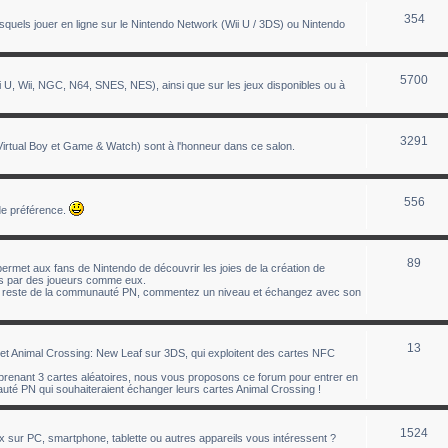
354
uels jouer en ligne sur le Nintendo Network (Wii U / 3DS) ou Nintendo
5700
 U, Wii, NGC, N64, SNES, NES), ainsi que sur les jeux disponibles ou à
3291
tual Boy et Game & Watch) sont à l'honneur dans ce salon.
556
de préférence.
89
ermet aux fans de Nintendo de découvrir les joies de la création de
éés par des joueurs comme eux.
le reste de la communauté PN, commentez un niveau et échangez avec son
13
t Animal Crossing: New Leaf sur 3DS, qui exploitent des cartes NFC
enant 3 cartes aléatoires, nous vous proposons ce forum pour entrer en
té PN qui souhaiteraient échanger leurs cartes Animal Crossing !
1524
ux sur PC, smartphone, tablette ou autres appareils vous intéressent ?