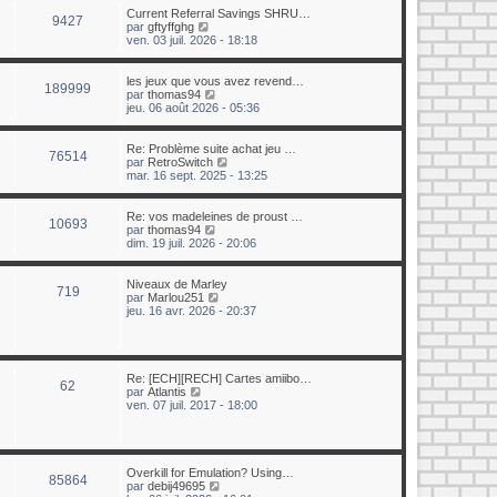
e
u
Current Referral Savings SHRU…
r
9427
l
C
par
gftyffghg
n
t
o
ven. 03 juil. 2026 - 18:18
i
e
n
e
r
s
r
l
u
les jeux que vous avez revend…
m
189999
e
l
C
par
thomas94
e
d
t
o
jeu. 06 août 2026 - 05:36
s
e
e
n
s
r
r
s
a
n
l
u
Re: Problème suite achat jeu …
g
i
76514
e
l
C
par
RetroSwitch
e
e
d
t
o
mar. 16 sept. 2025 - 13:25
r
e
e
n
m
r
r
s
e
n
l
u
Re: vos madeleines de proust …
s
10693
i
e
l
C
par
thomas94
s
e
d
t
o
dim. 19 juil. 2026 - 20:06
a
r
e
e
n
g
m
r
r
s
e
e
n
l
u
Niveaux de Marley
719
s
i
e
l
C
par
Marlou251
s
e
d
t
o
jeu. 16 avr. 2026 - 20:37
a
r
e
e
n
g
m
r
r
s
e
e
n
l
u
s
i
e
l
s
e
d
t
Re: [ECH][RECH] Cartes amiibo…
62
a
r
e
e
C
par
Atlantis
g
m
r
r
o
ven. 07 juil. 2017 - 18:00
e
e
n
l
n
s
i
e
s
s
e
d
u
a
r
e
l
g
m
r
t
Overkill for Emulation? Using…
85864
e
e
n
e
C
par
debij49695
s
i
r