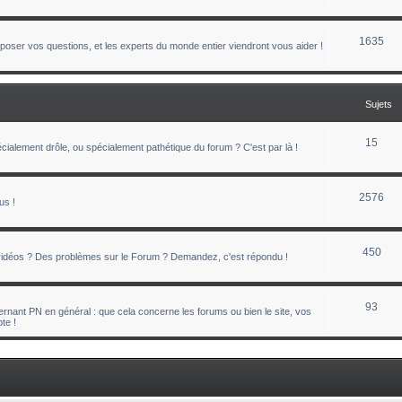
1635
oser vos questions, et les experts du monde entier viendront vous aider !
Sujets
15
ialement drôle, ou spécialement pathétique du forum ? C'est par là !
2576
us !
450
 vidéos ? Des problèmes sur le Forum ? Demandez, c'est répondu !
93
nant PN en général : que cela concerne les forums ou bien le site, vos
te !