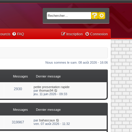
Recherche avancée
Rechercher
ourcis
FAQ
Inscription
Connexion
Nous sommes le sam. 08 août 2026 - 16:06
Messages
Dernier message
petite presentation rapide
2930
C
par
thomas94
o
jeu. 11 juin 2026 - 09:33
n
s
u
l
Messages
Dernier message
t
e
r
C
par
bahascaux
319967
l
o
ven. 07 août 2026 - 11:32
e
n
d
s