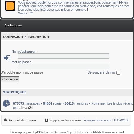
Vous pouvez poster ici vos commentaires et suggestions concernant PN en
général : que cela concerne les forums ou bien le site, vos remarques seront
lues et les plus intéressantes prises en compte !
Sujets :
93
Statistiques
CONNEXION
•
INSCRIPTION
Nom d’utilisateur :
Mot de passe :
J’ai oublié mon mot de passe
Se souvenir de moi
STATISTIQUES
875073
messages •
54884
sujets •
16425
membres • Notre membre le plus récent
est
Lilmax24
Accueil du forum
Supprimer les cookies
Fuseau horaire sur
UTC+02:00
Développé par
phpBB
® Forum Software © phpBB Limited / PNbb Theme
adapted