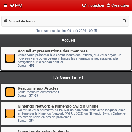
FAQ
Inscription
Connexion
R
Accueil du forum
e
Nous sommes le dim. 09 août 2026 - 00:45
c
Accueil
h
e
Accueil et présentations des membres
Venez vous présenter à la communauté des PNiens, que vous soyez un
r
nouveau venu ou un vétéran! Toutes les informations nécessaires à la
navigation sur le réseau sont ici.
c
Sujets :
457
h
It's Game Time !
e
r
Réactions aux Articles
Toute l'actualité commentée !
Sujets :
37469
Nintendo Network & Nintendo Switch Online
Ce forum vous permettra de trouver de nouveaux amis avec lesquels jouer
en ligne sur le Nintendo Network (Wii U / 3DS) ou Nintendo Switch Online, et
trouver de l'aide en cas de problèmes.
Sujets :
354
Consoles de salon Nintendo