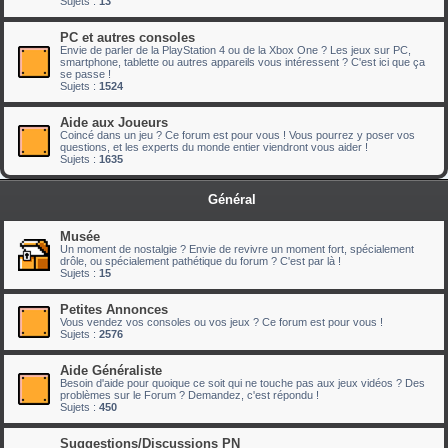
Sujets :
13
PC et autres consoles
Envie de parler de la PlayStation 4 ou de la Xbox One ? Les jeux sur PC,
smartphone, tablette ou autres appareils vous intéressent ? C'est ici que ça
se passe !
Sujets :
1524
Aide aux Joueurs
Coincé dans un jeu ? Ce forum est pour vous ! Vous pourrez y poser vos
questions, et les experts du monde entier viendront vous aider !
Sujets :
1635
Général
Musée
Un moment de nostalgie ? Envie de revivre un moment fort, spécialement
drôle, ou spécialement pathétique du forum ? C'est par là !
Sujets :
15
Petites Annonces
Vous vendez vos consoles ou vos jeux ? Ce forum est pour vous !
Sujets :
2576
Aide Généraliste
Besoin d'aide pour quoique ce soit qui ne touche pas aux jeux vidéos ? Des
problèmes sur le Forum ? Demandez, c'est répondu !
Sujets :
450
Suggestions/Discussions PN