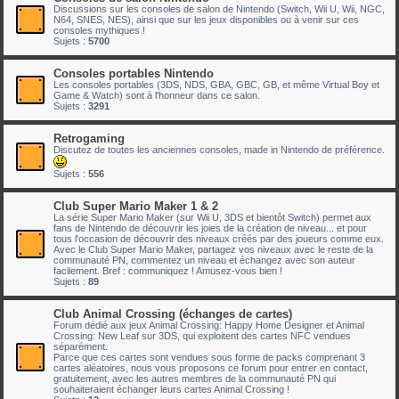
Discussions sur les consoles de salon de Nintendo (Switch, Wii U, Wii, NGC,
N64, SNES, NES), ainsi que sur les jeux disponibles ou à venir sur ces
consoles mythiques !
Sujets :
5700
Consoles portables Nintendo
Les consoles portables (3DS, NDS, GBA, GBC, GB, et même Virtual Boy et
Game & Watch) sont à l'honneur dans ce salon.
Sujets :
3291
Retrogaming
Discutez de toutes les anciennes consoles, made in Nintendo de préférence.
Sujets :
556
Club Super Mario Maker 1 & 2
La série Super Mario Maker (sur Wii U, 3DS et bientôt Switch) permet aux
fans de Nintendo de découvrir les joies de la création de niveau... et pour
tous l'occasion de découvrir des niveaux créés par des joueurs comme eux.
Avec le Club Super Mario Maker, partagez vos niveaux avec le reste de la
communauté PN, commentez un niveau et échangez avec son auteur
facilement. Bref : communiquez ! Amusez-vous bien !
Sujets :
89
Club Animal Crossing (échanges de cartes)
Forum dédié aux jeux Animal Crossing: Happy Home Designer et Animal
Crossing: New Leaf sur 3DS, qui exploitent des cartes NFC vendues
séparément.
Parce que ces cartes sont vendues sous forme de packs comprenant 3
cartes aléatoires, nous vous proposons ce forum pour entrer en contact,
gratuitement, avec les autres membres de la communauté PN qui
souhaiteraient échanger leurs cartes Animal Crossing !