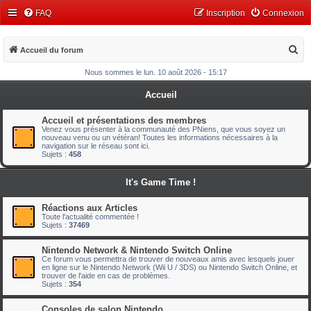
FAQ
Inscription
Connexion
R
Accueil du forum
e
Nous sommes le lun. 10 août 2026 - 15:17
c
Accueil
h
e
Accueil et présentations des membres
Venez vous présenter à la communauté des PNiens, que vous soyez un
r
nouveau venu ou un vétéran! Toutes les informations nécessaires à la
navigation sur le réseau sont ici.
c
Sujets :
458
h
It's Game Time !
e
r
Réactions aux Articles
Toute l'actualité commentée !
Sujets :
37469
Nintendo Network & Nintendo Switch Online
Ce forum vous permettra de trouver de nouveaux amis avec lesquels jouer
en ligne sur le Nintendo Network (Wii U / 3DS) ou Nintendo Switch Online, et
trouver de l'aide en cas de problèmes.
Sujets :
354
Consoles de salon Nintendo