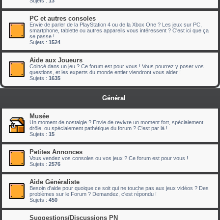
Sujets :
13
PC et autres consoles
Envie de parler de la PlayStation 4 ou de la Xbox One ? Les jeux sur PC,
smartphone, tablette ou autres appareils vous intéressent ? C'est ici que ça
se passe !
Sujets :
1524
Aide aux Joueurs
Coincé dans un jeu ? Ce forum est pour vous ! Vous pourrez y poser vos
questions, et les experts du monde entier viendront vous aider !
Sujets :
1635
Général
Musée
Un moment de nostalgie ? Envie de revivre un moment fort, spécialement
drôle, ou spécialement pathétique du forum ? C'est par là !
Sujets :
15
Petites Annonces
Vous vendez vos consoles ou vos jeux ? Ce forum est pour vous !
Sujets :
2576
Aide Généraliste
Besoin d'aide pour quoique ce soit qui ne touche pas aux jeux vidéos ? Des
problèmes sur le Forum ? Demandez, c'est répondu !
Sujets :
450
Suggestions/Discussions PN