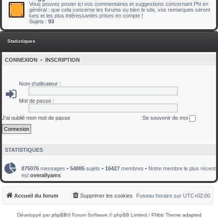
Vous pouvez poster ici vos commentaires et suggestions concernant PN en
général : que cela concerne les forums ou bien le site, vos remarques seront
lues et les plus intéressantes prises en compte !
Sujets :
93
Statistiques
CONNEXION
•
INSCRIPTION
Nom d’utilisateur :
Mot de passe :
J’ai oublié mon mot de passe
Se souvenir de moi
STATISTIQUES
875076
messages •
54885
sujets •
16427
membres • Notre membre le plus récent
est
overallyams
Accueil du forum
Supprimer les cookies
Fuseau horaire sur
UTC+02:00
Développé par
phpBB
® Forum Software © phpBB Limited / PNbb Theme
adapted