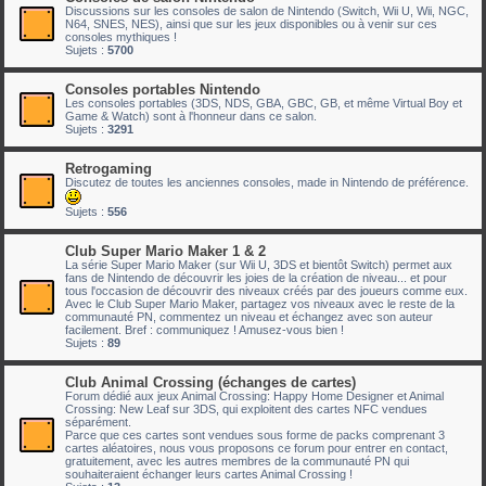
Discussions sur les consoles de salon de Nintendo (Switch, Wii U, Wii, NGC,
N64, SNES, NES), ainsi que sur les jeux disponibles ou à venir sur ces
consoles mythiques !
Sujets :
5700
Consoles portables Nintendo
Les consoles portables (3DS, NDS, GBA, GBC, GB, et même Virtual Boy et
Game & Watch) sont à l'honneur dans ce salon.
Sujets :
3291
Retrogaming
Discutez de toutes les anciennes consoles, made in Nintendo de préférence.
Sujets :
556
Club Super Mario Maker 1 & 2
La série Super Mario Maker (sur Wii U, 3DS et bientôt Switch) permet aux
fans de Nintendo de découvrir les joies de la création de niveau... et pour
tous l'occasion de découvrir des niveaux créés par des joueurs comme eux.
Avec le Club Super Mario Maker, partagez vos niveaux avec le reste de la
communauté PN, commentez un niveau et échangez avec son auteur
facilement. Bref : communiquez ! Amusez-vous bien !
Sujets :
89
Club Animal Crossing (échanges de cartes)
Forum dédié aux jeux Animal Crossing: Happy Home Designer et Animal
Crossing: New Leaf sur 3DS, qui exploitent des cartes NFC vendues
séparément.
Parce que ces cartes sont vendues sous forme de packs comprenant 3
cartes aléatoires, nous vous proposons ce forum pour entrer en contact,
gratuitement, avec les autres membres de la communauté PN qui
souhaiteraient échanger leurs cartes Animal Crossing !