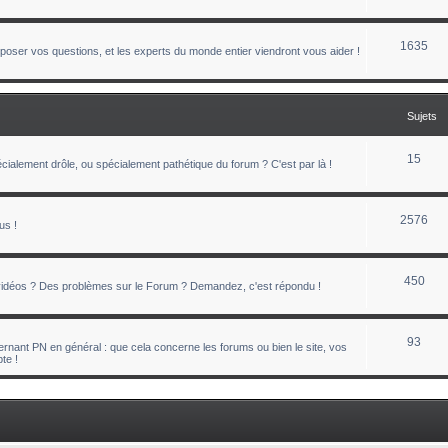
1635
oser vos questions, et les experts du monde entier viendront vous aider !
Sujets
15
ialement drôle, ou spécialement pathétique du forum ? C'est par là !
2576
us !
450
 vidéos ? Des problèmes sur le Forum ? Demandez, c'est répondu !
93
nant PN en général : que cela concerne les forums ou bien le site, vos
te !