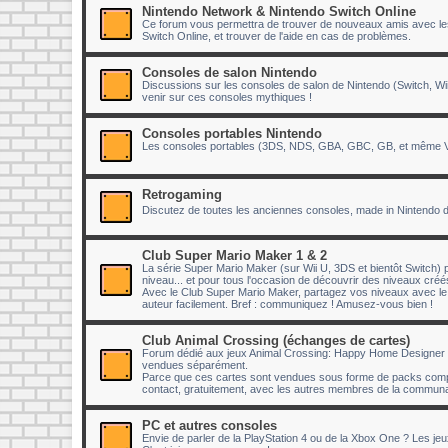
Nintendo Network & Nintendo Switch Online
Ce forum vous permettra de trouver de nouveaux amis avec lesq
Switch Online, et trouver de l'aide en cas de problèmes.
Consoles de salon Nintendo
Discussions sur les consoles de salon de Nintendo (Switch, Wii
venir sur ces consoles mythiques !
Consoles portables Nintendo
Les consoles portables (3DS, NDS, GBA, GBC, GB, et même Vir
Retrogaming
Discutez de toutes les anciennes consoles, made in Nintendo 
Club Super Mario Maker 1 & 2
La série Super Mario Maker (sur Wii U, 3DS et bientôt Switch) p
niveau... et pour tous l'occasion de découvrir des niveaux cr
Avec le Club Super Mario Maker, partagez vos niveaux avec 
auteur facilement. Bref : communiquez ! Amusez-vous bien !
Club Animal Crossing (échanges de cartes)
Forum dédié aux jeux Animal Crossing: Happy Home Designer e
vendues séparément.
Parce que ces cartes sont vendues sous forme de packs compr
contact, gratuitement, avec les autres membres de la communau
PC et autres consoles
Envie de parler de la PlayStation 4 ou de la Xbox One ? Les je