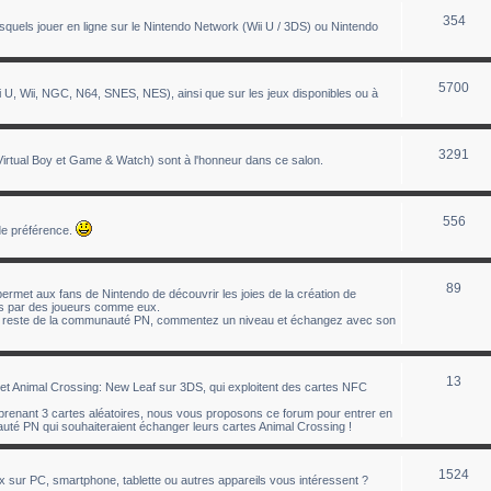
354
uels jouer en ligne sur le Nintendo Network (Wii U / 3DS) ou Nintendo
5700
 U, Wii, NGC, N64, SNES, NES), ainsi que sur les jeux disponibles ou à
3291
tual Boy et Game & Watch) sont à l'honneur dans ce salon.
556
de préférence.
89
ermet aux fans de Nintendo de découvrir les joies de la création de
éés par des joueurs comme eux.
le reste de la communauté PN, commentez un niveau et échangez avec son
13
t Animal Crossing: New Leaf sur 3DS, qui exploitent des cartes NFC
enant 3 cartes aléatoires, nous vous proposons ce forum pour entrer en
té PN qui souhaiteraient échanger leurs cartes Animal Crossing !
1524
ux sur PC, smartphone, tablette ou autres appareils vous intéressent ?