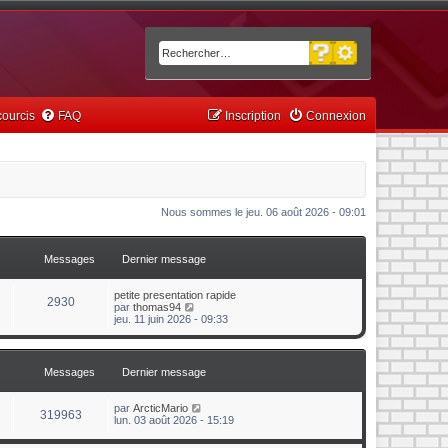
Recherche avancée
Rechercher
ourcis
FAQ
Inscription
Connexion
Nous sommes le jeu. 06 août 2026 - 09:01
Messages
Dernier message
petite presentation rapide
2930
C
par
thomas94
o
jeu. 11 juin 2026 - 09:33
n
s
u
l
Messages
Dernier message
t
e
r
C
par
ArcticMario
319963
l
o
lun. 03 août 2026 - 15:19
e
n
d
s