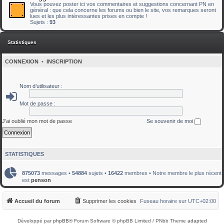
Vous pouvez poster ici vos commentaires et suggestions concernant PN en
général : que cela concerne les forums ou bien le site, vos remarques seront
lues et les plus intéressantes prises en compte !
Sujets :
93
Statistiques
CONNEXION
•
INSCRIPTION
Nom d’utilisateur :
Mot de passe :
J’ai oublié mon mot de passe
Se souvenir de moi
STATISTIQUES
875073
messages •
54884
sujets •
16422
membres • Notre membre le plus récent
est
penson
Accueil du forum
Supprimer les cookies
Fuseau horaire sur
UTC+02:00
Développé par
phpBB
® Forum Software © phpBB Limited / PNbb Theme
adapted