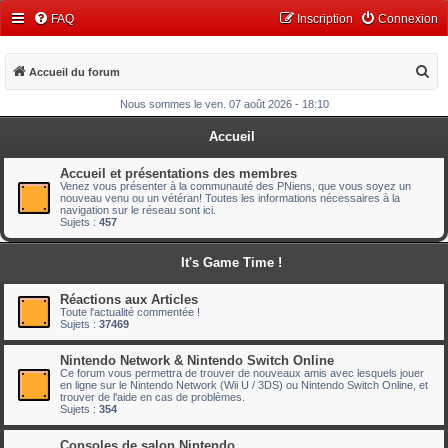
FAQ
Inscription
Connexion
R
Accueil du forum
e
Nous sommes le ven. 07 août 2026 - 18:10
c
Accueil
h
e
Accueil et présentations des membres
Venez vous présenter à la communauté des PNiens, que vous soyez un
r
nouveau venu ou un vétéran! Toutes les informations nécessaires à la
navigation sur le réseau sont ici.
c
Sujets :
457
h
It's Game Time !
e
r
Réactions aux Articles
Toute l'actualité commentée !
Sujets :
37469
Nintendo Network & Nintendo Switch Online
Ce forum vous permettra de trouver de nouveaux amis avec lesquels jouer
en ligne sur le Nintendo Network (Wii U / 3DS) ou Nintendo Switch Online, et
trouver de l'aide en cas de problèmes.
Sujets :
354
Consoles de salon Nintendo