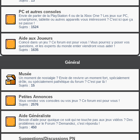
Sujets :
13
PC et autres consoles
Envie de parler de la PlayStation 4 ou de la Xbox One ? Les jeux sur PC,
smartphone, tablette ou autres appareils vous intéressent ? C'est ici que ça
se passe !
Sujets :
1524
Aide aux Joueurs
Coincé dans un jeu ? Ce forum est pour vous ! Vous pourrez y poser vos
questions, et les experts du monde entier viendront vous aider !
Sujets :
1635
Général
Musée
Un moment de nostalgie ? Envie de revivre un moment fort, spécialement
drôle, ou spécialement pathétique du forum ? C'est par là !
Sujets :
15
Petites Annonces
Vous vendez vos consoles ou vos jeux ? Ce forum est pour vous !
Sujets :
2576
Aide Généraliste
Besoin d'aide pour quoique ce soit qui ne touche pas aux jeux vidéos ? Des
problèmes sur le Forum ? Demandez, c'est répondu !
Sujets :
450
Suggestions/Discussions PN