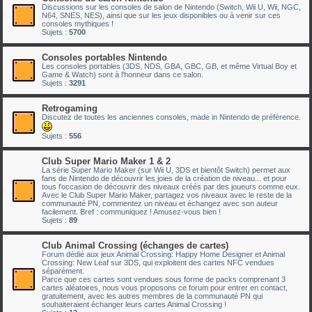
Discussions sur les consoles de salon de Nintendo (Switch, Wii U, Wii, NGC,
N64, SNES, NES), ainsi que sur les jeux disponibles ou à venir sur ces
consoles mythiques !
Sujets :
5700
Consoles portables Nintendo
Les consoles portables (3DS, NDS, GBA, GBC, GB, et même Virtual Boy et
Game & Watch) sont à l'honneur dans ce salon.
Sujets :
3291
Retrogaming
Discutez de toutes les anciennes consoles, made in Nintendo de préférence.
Sujets :
556
Club Super Mario Maker 1 & 2
La série Super Mario Maker (sur Wii U, 3DS et bientôt Switch) permet aux
fans de Nintendo de découvrir les joies de la création de niveau... et pour
tous l'occasion de découvrir des niveaux créés par des joueurs comme eux.
Avec le Club Super Mario Maker, partagez vos niveaux avec le reste de la
communauté PN, commentez un niveau et échangez avec son auteur
facilement. Bref : communiquez ! Amusez-vous bien !
Sujets :
89
Club Animal Crossing (échanges de cartes)
Forum dédié aux jeux Animal Crossing: Happy Home Designer et Animal
Crossing: New Leaf sur 3DS, qui exploitent des cartes NFC vendues
séparément.
Parce que ces cartes sont vendues sous forme de packs comprenant 3
cartes aléatoires, nous vous proposons ce forum pour entrer en contact,
gratuitement, avec les autres membres de la communauté PN qui
souhaiteraient échanger leurs cartes Animal Crossing !