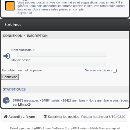
Vous pouvez poster ici vos commentaires et suggestions concernant PN en
général : que cela concerne les forums ou bien le site, vos remarques seront
lues et les plus intéressantes prises en compte !
Sujets :
93
Statistiques
CONNEXION
•
INSCRIPTION
Nom d’utilisateur :
Mot de passe :
J’ai oublié mon mot de passe
Se souvenir de moi
STATISTIQUES
875073
messages •
54884
sujets •
16425
membres • Notre membre le plus récent
est
Lilmax24
Accueil du forum
Supprimer les cookies
Fuseau horaire sur
UTC+02:00
Développé par
phpBB
® Forum Software © phpBB Limited / PNbb Theme
adapted