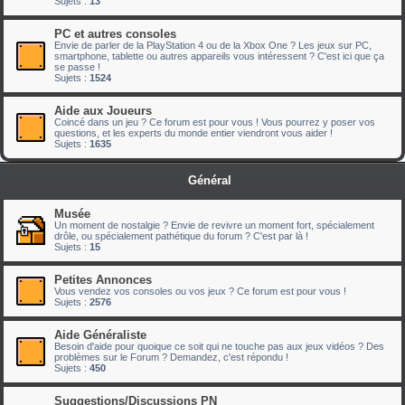
Sujets :
13
PC et autres consoles
Envie de parler de la PlayStation 4 ou de la Xbox One ? Les jeux sur PC,
smartphone, tablette ou autres appareils vous intéressent ? C'est ici que ça
se passe !
Sujets :
1524
Aide aux Joueurs
Coincé dans un jeu ? Ce forum est pour vous ! Vous pourrez y poser vos
questions, et les experts du monde entier viendront vous aider !
Sujets :
1635
Général
Musée
Un moment de nostalgie ? Envie de revivre un moment fort, spécialement
drôle, ou spécialement pathétique du forum ? C'est par là !
Sujets :
15
Petites Annonces
Vous vendez vos consoles ou vos jeux ? Ce forum est pour vous !
Sujets :
2576
Aide Généraliste
Besoin d'aide pour quoique ce soit qui ne touche pas aux jeux vidéos ? Des
problèmes sur le Forum ? Demandez, c'est répondu !
Sujets :
450
Suggestions/Discussions PN