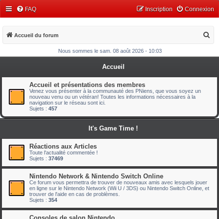
FAQ
Inscription
Connexion
R
Accueil du forum
e
Nous sommes le sam. 08 août 2026 - 10:03
c
Accueil
h
e
Accueil et présentations des membres
Venez vous présenter à la communauté des PNiens, que vous soyez un
r
nouveau venu ou un vétéran! Toutes les informations nécessaires à la
navigation sur le réseau sont ici.
c
Sujets :
457
h
It's Game Time !
e
r
Réactions aux Articles
Toute l'actualité commentée !
Sujets :
37469
Nintendo Network & Nintendo Switch Online
Ce forum vous permettra de trouver de nouveaux amis avec lesquels jouer
en ligne sur le Nintendo Network (Wii U / 3DS) ou Nintendo Switch Online, et
trouver de l'aide en cas de problèmes.
Sujets :
354
Consoles de salon Nintendo