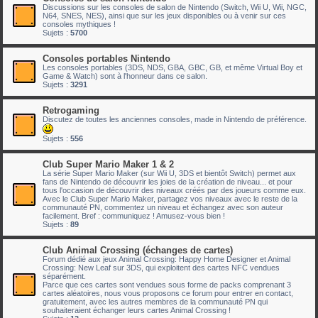
Discussions sur les consoles de salon de Nintendo (Switch, Wii U, Wii, NGC,
N64, SNES, NES), ainsi que sur les jeux disponibles ou à venir sur ces
consoles mythiques !
Sujets :
5700
Consoles portables Nintendo
Les consoles portables (3DS, NDS, GBA, GBC, GB, et même Virtual Boy et
Game & Watch) sont à l'honneur dans ce salon.
Sujets :
3291
Retrogaming
Discutez de toutes les anciennes consoles, made in Nintendo de préférence.
Sujets :
556
Club Super Mario Maker 1 & 2
La série Super Mario Maker (sur Wii U, 3DS et bientôt Switch) permet aux
fans de Nintendo de découvrir les joies de la création de niveau... et pour
tous l'occasion de découvrir des niveaux créés par des joueurs comme eux.
Avec le Club Super Mario Maker, partagez vos niveaux avec le reste de la
communauté PN, commentez un niveau et échangez avec son auteur
facilement. Bref : communiquez ! Amusez-vous bien !
Sujets :
89
Club Animal Crossing (échanges de cartes)
Forum dédié aux jeux Animal Crossing: Happy Home Designer et Animal
Crossing: New Leaf sur 3DS, qui exploitent des cartes NFC vendues
séparément.
Parce que ces cartes sont vendues sous forme de packs comprenant 3
cartes aléatoires, nous vous proposons ce forum pour entrer en contact,
gratuitement, avec les autres membres de la communauté PN qui
souhaiteraient échanger leurs cartes Animal Crossing !