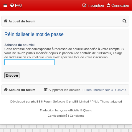
FAQ
Inscription
Connexion
R
Accueil du forum
e
Réinitialiser le mot de passe
c
h
Adresse de courriel :
Cette adresse doit correspondre à l’adresse de courriel associée à votre compte. Si
e
vous ne l’avez jamais modifiée depuis le panneau de contrôle de l’utilisateur, il s’agit
r
de l’adresse de courriel que vous avez spécifiée lors de votre inscription.
c
h
e
r
Accueil du forum
Supprimer les cookies
Fuseau horaire sur
UTC+02:00
Développé par
phpBB
® Forum Software © phpBB Limited / PNbb Theme
adapted
Traduction française officielle
©
Qiaeru
Confidentialité
|
Conditions