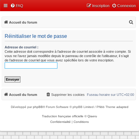
FAQ
Inscription
Connexion
R
Accueil du forum
e
Réinitialiser le mot de passe
c
h
Adresse de courriel :
Cette adresse doit correspondre à l’adresse de courriel associée à votre compte. Si
e
vous ne l’avez jamais modifiée depuis le panneau de contrôle de l’utilisateur, il s’agit
r
de l’adresse de courriel que vous avez spécifiée lors de votre inscription.
c
h
e
r
Accueil du forum
Supprimer les cookies
Fuseau horaire sur
UTC+02:00
Développé par
phpBB
® Forum Software © phpBB Limited / PNbb Theme
adapted
Traduction française officielle
©
Qiaeru
Confidentialité
|
Conditions