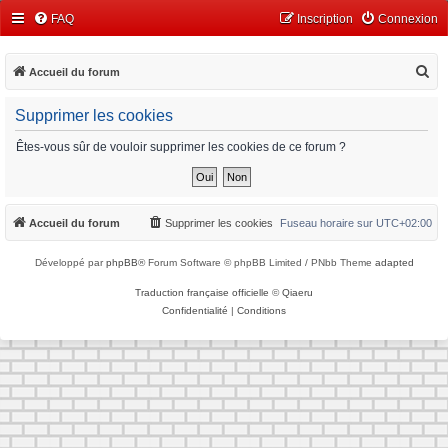
FAQ
Inscription
Connexion
R
Accueil du forum
e
Supprimer les cookies
c
h
Êtes-vous sûr de vouloir supprimer les cookies de ce forum ?
e
r
c
Accueil du forum
Supprimer les cookies
Fuseau horaire sur
UTC+02:00
h
Développé par
phpBB
® Forum Software © phpBB Limited / PNbb Theme
adapted
e
r
Traduction française officielle
©
Qiaeru
Confidentialité
|
Conditions