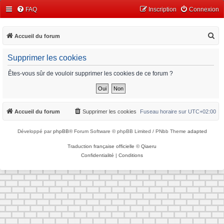
FAQ
Inscription
Connexion
R
Accueil du forum
e
Supprimer les cookies
c
h
Êtes-vous sûr de vouloir supprimer les cookies de ce forum ?
e
r
c
Accueil du forum
Supprimer les cookies
Fuseau horaire sur
UTC+02:00
h
Développé par
phpBB
® Forum Software © phpBB Limited / PNbb Theme
adapted
e
r
Traduction française officielle
©
Qiaeru
Confidentialité
|
Conditions