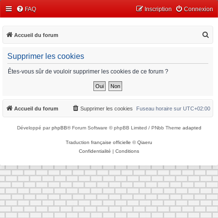
FAQ
Inscription
Connexion
R
Accueil du forum
e
Supprimer les cookies
c
h
Êtes-vous sûr de vouloir supprimer les cookies de ce forum ?
e
r
c
Accueil du forum
Supprimer les cookies
Fuseau horaire sur
UTC+02:00
h
Développé par
phpBB
® Forum Software © phpBB Limited / PNbb Theme
adapted
e
r
Traduction française officielle
©
Qiaeru
Confidentialité
|
Conditions